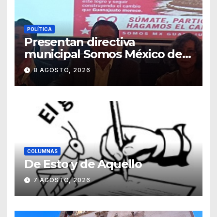
POLÍTICA
Presentan directiva
municipal Somos México de
Guanajuato
8 AGOSTO, 2026
COLUMNAS
De Esto y de Aquello
7 AGOSTO, 2026