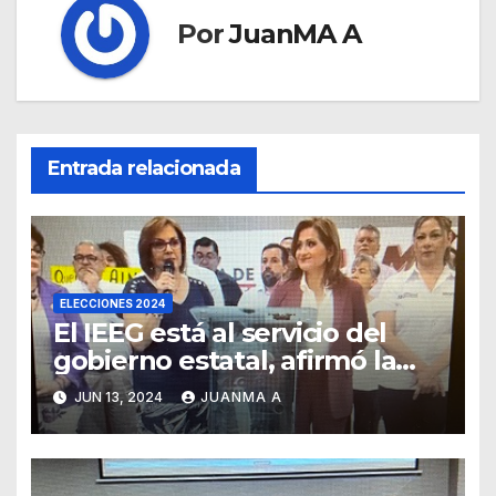
Por
JuanMA A
Entrada relacionada
ELECCIONES 2024
El IEEG está al servicio del
gobierno estatal, afirmó la
Senadora Malú Micher
JUN 13, 2024
JUANMA A