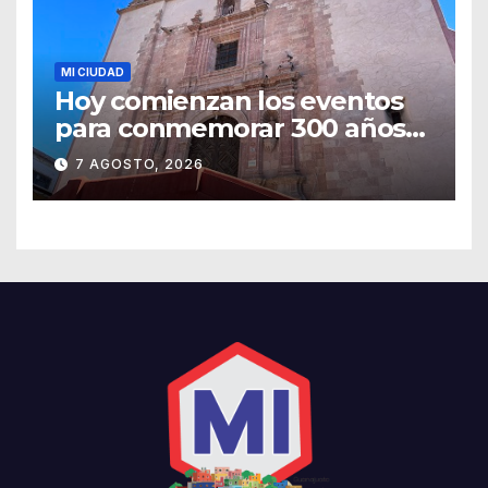
MI CIUDAD
Hoy comienzan los eventos
para conmemorar 300 años
del templo de San Roque
7 AGOSTO, 2026