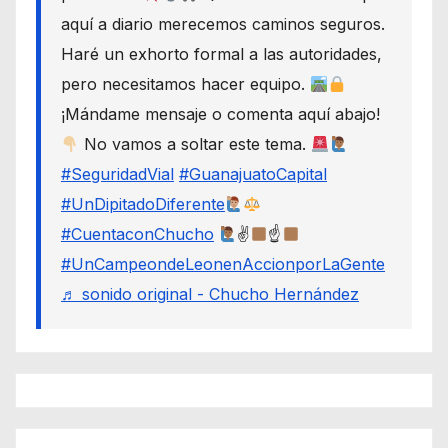
aquí a diario merecemos caminos seguros.
Haré un exhorto formal a las autoridades,
pero necesitamos hacer equipo.
¡Mándame mensaje o comenta aquí abajo!
No vamos a soltar este tema.
#SeguridadVial
#GuanajuatoCapital
#UnDipitadoDiferente
#CuentaconChucho
✌
☝
#UnCampeondeLeonenAccionporLaGente
♬ sonido original - Chucho Hernández