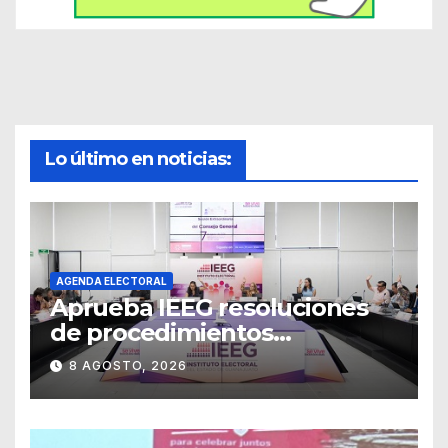
Lo último en noticias:
AGENDA ELECTORAL
Aprueba IEEG resoluciones
de procedimientos
sancionadores
8 AGOSTO, 2026