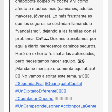
chapopote golpeó mi coche y vi cómo
afectó a muchos más (camiones, adultos
mayores, jóvenes). Lo más frustrante es
que los seguros se deslindan llamándolo
"vandalismo", dejando a las familias con el
problema. 💥🪨🛻 Quienes transitamos por
aquí a diario merecemos caminos seguros.
Haré un exhorto formal a las autoridades,
pero necesitamos hacer equipo. 🛣️🔒
¡Mándame mensaje o comenta aquí abajo!
👇🏼 No vamos a soltar este tema. 🚨🙋🏾‍♂️
#SeguridadVial
#GuanajuatoCapital
#UnDipitadoDiferente🙋🏽‍♂️⚖️
#CuentaconChucho
🙋🏾‍♂️✌🏾☝🏾
#UnCampeondeLeonenAccionporLaGente