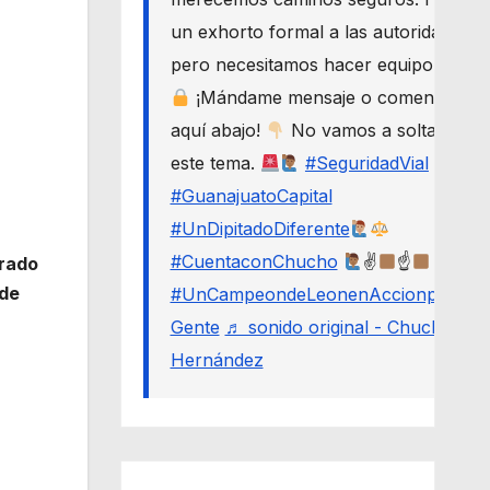
un exhorto formal a las autoridades,
pero necesitamos hacer equipo.
¡Mándame mensaje o comenta
aquí abajo!
No vamos a soltar
este tema.
#SeguridadVial
#GuanajuatoCapital
#UnDipitadoDiferente
#CuentaconChucho
✌
☝
trado
 de
#UnCampeondeLeonenAccionporLa
Gente
♬ sonido original - Chucho
Hernández