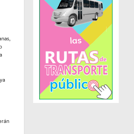
anas,
o
a
 ya
verán