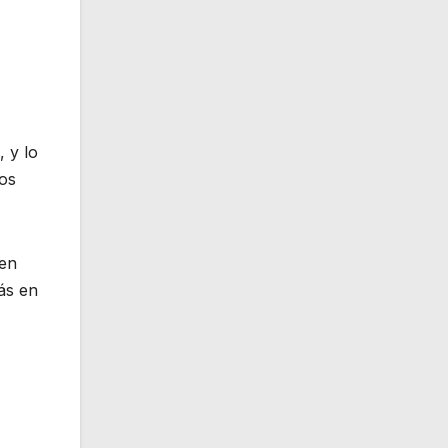
 y lo
bos
ben
ás en