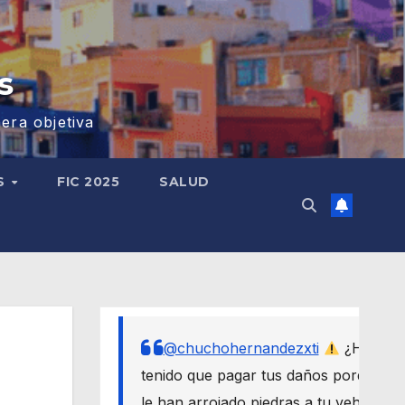
s
era objetiva
S
FIC 2025
SALUD
@chuchohernandezxti
¿Has
tenido que pagar tus daños porque
le han arrojado piedras a tu vehículo