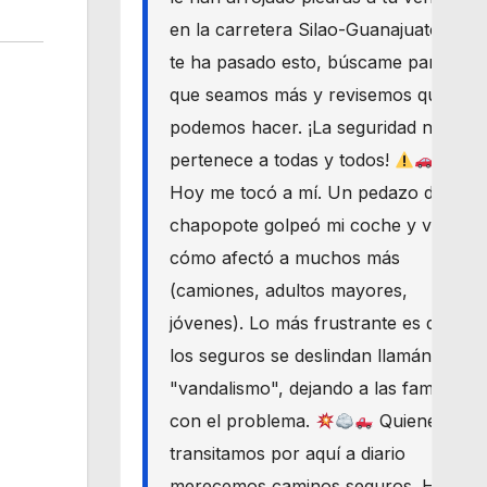
en la carretera Silao-Guanajuato? Si
te ha pasado esto, búscame para
que seamos más y revisemos qué
podemos hacer. ¡La seguridad nos
pertenece a todas y todos!
Hoy me tocó a mí. Un pedazo de
chapopote golpeó mi coche y vi
cómo afectó a muchos más
(camiones, adultos mayores,
jóvenes). Lo más frustrante es que
los seguros se deslindan llamándolo
"vandalismo", dejando a las familias
con el problema.
Quienes
transitamos por aquí a diario
merecemos caminos seguros. Haré