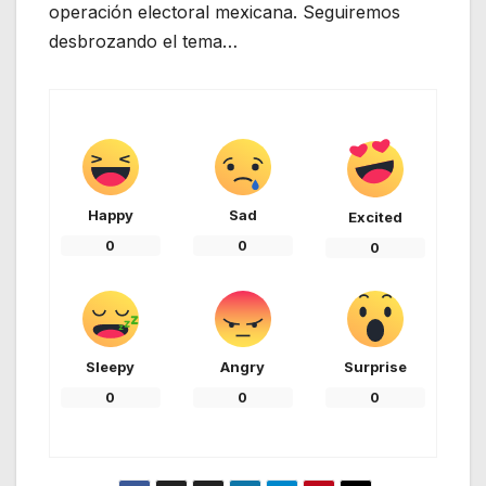
operación electoral mexicana. Seguiremos
desbrozando el tema…
Happy
Sad
Excited
0
0
0
Sleepy
Angry
Surprise
0
0
0