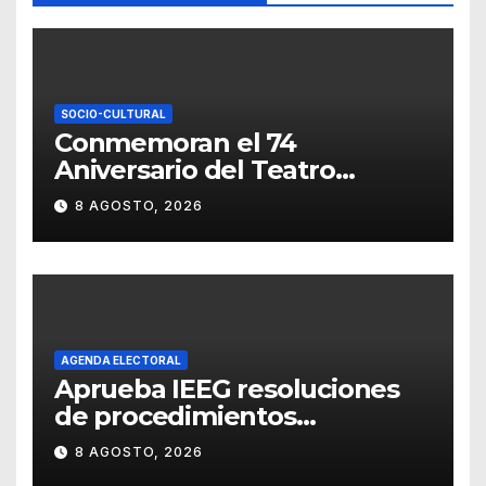
SOCIO-CULTURAL
Conmemoran el 74
Aniversario del Teatro
Universitario con una
8 AGOSTO, 2026
representación del
“Retablillo jovial”
AGENDA ELECTORAL
Aprueba IEEG resoluciones
de procedimientos
sancionadores
8 AGOSTO, 2026