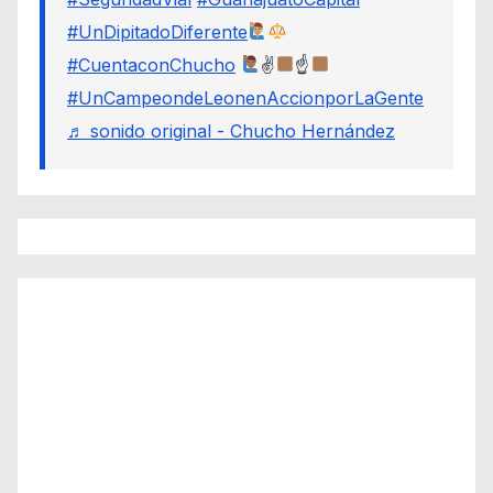
#UnDipitadoDiferente
#CuentaconChucho
✌
☝
#UnCampeondeLeonenAccionporLaGente
♬ sonido original - Chucho Hernández