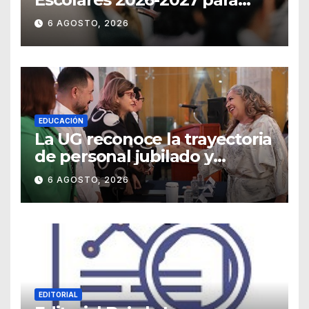
Guanajuato
6 AGOSTO, 2026
EDUCACIÓN
La UG reconoce la trayectoria
de personal jubilado y
agradece su legado
6 AGOSTO, 2026
EDITORIAL