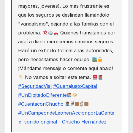
mayores, jóvenes). Lo más frustrante es
que los seguros se deslindan llamándolo
"vandalismo", dejando a las familias con el
problema.
Quienes transitamos por
aquí a diario merecemos caminos seguros.
Haré un exhorto formal a las autoridades,
pero necesitamos hacer equipo.
¡Mándame mensaje o comenta aquí abajo!
No vamos a soltar este tema.
#SeguridadVial
#GuanajuatoCapital
#UnDipitadoDiferente
#CuentaconChucho
✌
☝
#UnCampeondeLeonenAccionporLaGente
♬ sonido original - Chucho Hernández