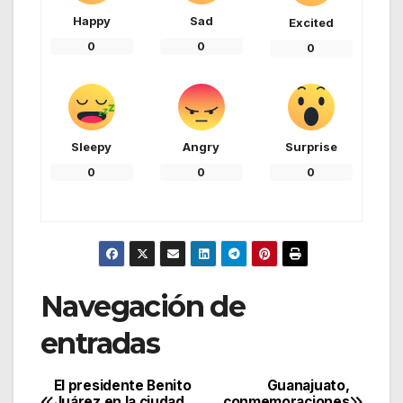
Happy
Sad
Excited
0
0
0
Sleepy
Angry
Surprise
0
0
0
Navegación de
entradas
El presidente Benito
Guanajuato,
Juárez en la ciudad
conmemoraciones