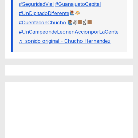
#SeguridadVial
#GuanajuatoCapital
#UnDipitadoDiferente
#CuentaconChucho
✌
☝
#UnCampeondeLeonenAccionporLaGente
♬ sonido original - Chucho Hernández