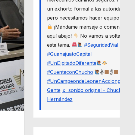
un exhorto formal a las autoridades,
pero necesitamos hacer equipo.
¡Mándame mensaje o comenta
aquí abajo!
No vamos a soltar
este tema.
#SeguridadVial
#GuanajuatoCapital
#UnDipitadoDiferente
#CuentaconChucho
✌
☝
#UnCampeondeLeonenAccionporLa
Gente
♬ sonido original - Chucho
Hernández