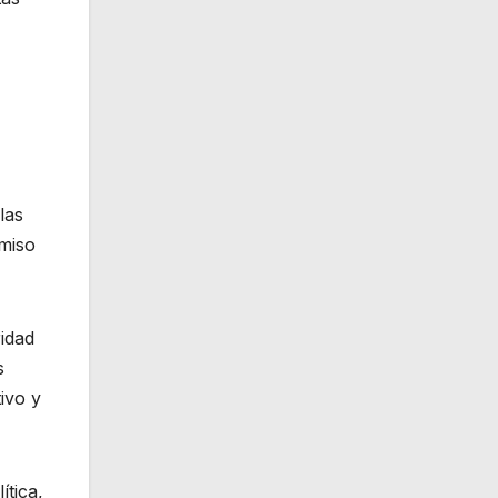
las
omiso
ridad
s
ivo y
ítica,