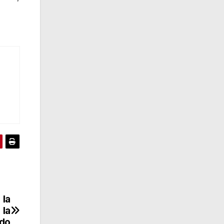
 la
 la
ado