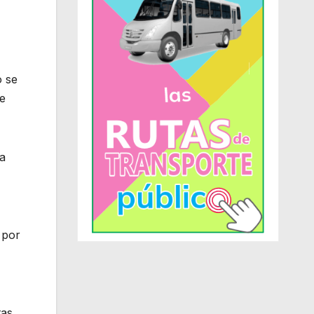
o se
de
ia
 por
tas