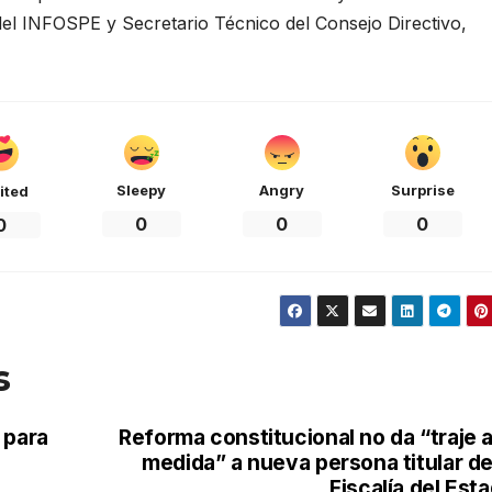
 del INFOSPE y Secretario Técnico del Consejo Directivo,
Sleepy
Angry
Surprise
ited
0
0
0
0
s
 para
Reforma constitucional no da “traje a
medida” a nueva persona titular de
Fiscalía del Est