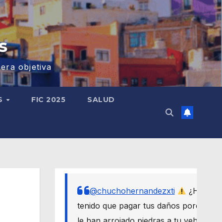
s
era objetiva
S
FIC 2025
SALUD
@chuchohernandezxti
¿Has
tenido que pagar tus daños porque
le han arrojado piedras a tu vehículo