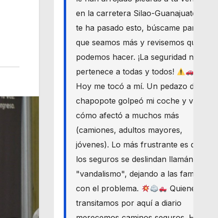
en la carretera Silao-Guanajuato? Si
te ha pasado esto, búscame para
que seamos más y revisemos qué
podemos hacer. ¡La seguridad nos
pertenece a todas y todos!
Hoy me tocó a mí. Un pedazo de
chapopote golpeó mi coche y vi
cómo afectó a muchos más
(camiones, adultos mayores,
jóvenes). Lo más frustrante es que
los seguros se deslindan llamándolo
"vandalismo", dejando a las familias
con el problema.
Quienes
transitamos por aquí a diario
merecemos caminos seguros. Haré