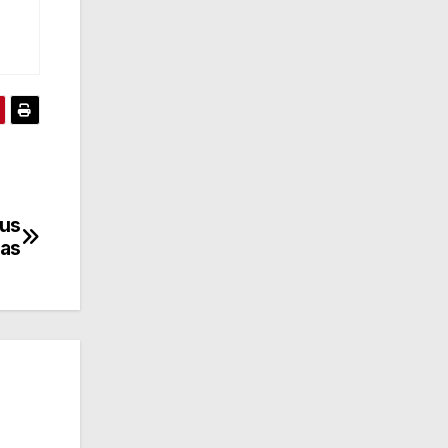
sus
tas