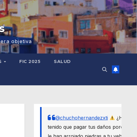
s
era objetiva
S
FIC 2025
SALUD
@chuchohernandezxti
¿Has
tenido que pagar tus daños porque
le han arrojado piedras a tu vehículo