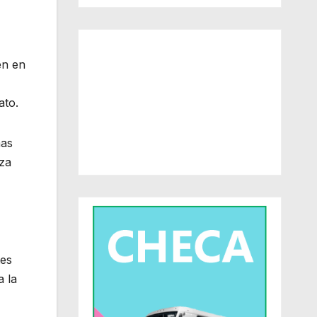
en en
ato.
mas
nza
tes
a la