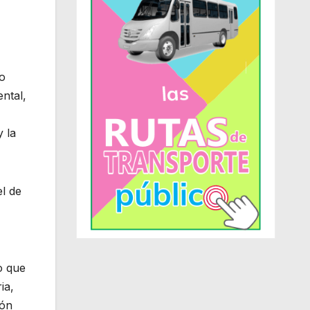
lo
ental,
y la
l de
o que
ia,
ión