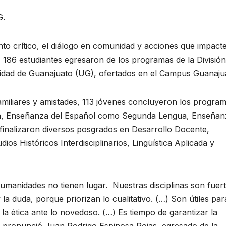
G.
o crítico, el diálogo en comunidad y acciones que impact
, 186 estudiantes egresaron de los programas de la División
sidad de Guanajuato (UG), ofertados en el Campus Guanaju
familiares y amistades, 113 jóvenes concluyeron los progra
toria, Enseñanza del Español como Segunda Lengua, Enseña
 finalizaron diversos posgrados en Desarrollo Docente,
udios Históricos Interdisciplinarios, Lingüística Aplicada y
 humanidades no tienen lugar. Nuestras disciplinas son fuer
a duda, porque priorizan lo cualitativo. (…) Son útiles par
la ética ante lo novedoso. (…) Es tiempo de garantizar la
”, pronunció Juan Rodrigo Espinosa Rojas, egresado de la