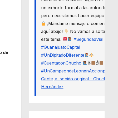
un exhorto formal a las autoridades,
pero necesitamos hacer equipo.
¡Mándame mensaje o comenta
aquí abajo!
No vamos a soltar
este tema.
#SeguridadVial
#GuanajuatoCapital
o de
#UnDipitadoDiferente
#CuentaconChucho
✌
☝
#UnCampeondeLeonenAccionporLa
Gente
♬ sonido original - Chucho
Hernández