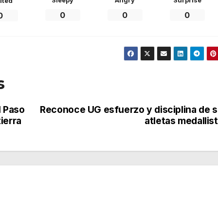
ited
0
0
0
0
s
l Paso
Reconoce UG esfuerzo y disciplina de 
ierra
atletas medallis