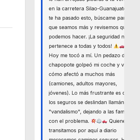
en la carretera Silao-Guanajuato? Si
te ha pasado esto, búscame para
que seamos más y revisemos qué
podemos hacer. ¡La seguridad nos
pertenece a todas y todos!
Hoy me tocó a mí. Un pedazo de
chapopote golpeó mi coche y vi
cómo afectó a muchos más
(camiones, adultos mayores,
jóvenes). Lo más frustrante es que
los seguros se deslindan llamándolo
"vandalismo", dejando a las familias
con el problema.
Quienes
transitamos por aquí a diario
merecemos caminos seguros. Haré