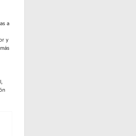
tas a
or y
 más
l,
ión