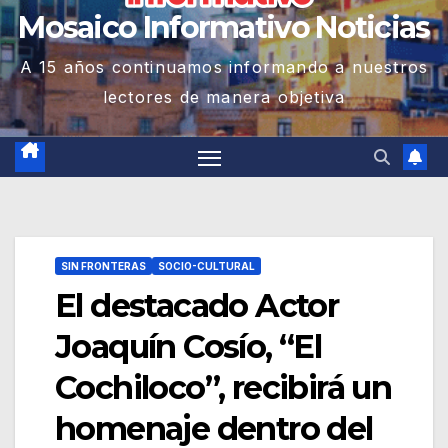
Mosaico Informativo Noticias
A 15 años continuamos informando a nuestros
lectores de manera objetiva
SIN FRONTERAS
SOCIO-CULTURAL
El destacado Actor
Joaquín Cosío, “El
Cochiloco”, recibirá un
homenaje dentro del