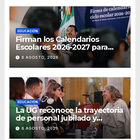
EDUCACIÓN
Firman los Calendarios
Escolares 2026-2027 para
Guanajuato
6 AGOSTO, 2026
EDUCACIÓN
La UG reconoce la trayectoria
de personal jubilado y
agradece su legado
6 AGOSTO, 2026