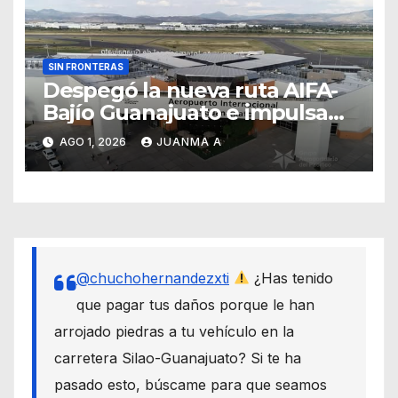
SIN FRONTERAS
Despegó la nueva ruta AIFA-
Bajío Guanajuato e impulsa
su conectividad aérea
AGO 1, 2026
JUANMA A
nacional
@chuchohernandezxti
¿Has tenido
que pagar tus daños porque le han
arrojado piedras a tu vehículo en la
carretera Silao-Guanajuato? Si te ha
pasado esto, búscame para que seamos