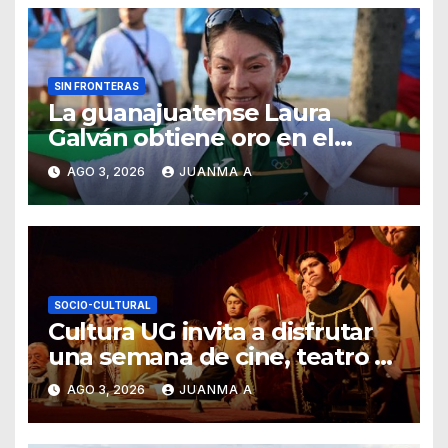
SIN FRONTERAS
La guanajuatense Laura
Galván obtiene oro en el
medio maratón de Juegos
AGO 3, 2026
JUANMA A
Centroamericanos
SOCIO-CULTURAL
Cultura UG invita a disfrutar
una semana de cine, teatro y
exposiciones artísticas
AGO 3, 2026
JUANMA A