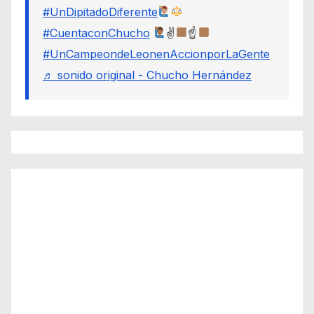
#UnDipitadoDiferente
#CuentaconChucho
✌
☝
#UnCampeondeLeonenAccionporLaGente
♬ sonido original - Chucho Hernández