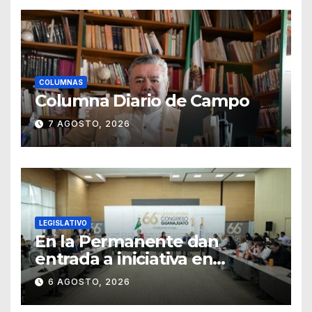
COLUMNAS
Columna Diario de Campo
7 AGOSTO, 2026
LEGISLATIVO
En la Permanente dan
entrada a iniciativa en
materia notarial
6 AGOSTO, 2026