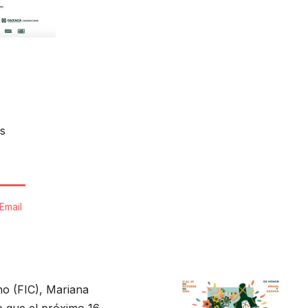
s
Email
ino (FIC), Mariana
 que el próximo 16