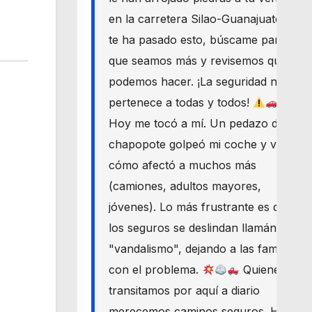
en la carretera Silao-Guanajuato? Si
te ha pasado esto, búscame para
que seamos más y revisemos qué
podemos hacer. ¡La seguridad nos
pertenece a todas y todos!
Hoy me tocó a mí. Un pedazo de
chapopote golpeó mi coche y vi
cómo afectó a muchos más
(camiones, adultos mayores,
jóvenes). Lo más frustrante es que
los seguros se deslindan llamándolo
"vandalismo", dejando a las familias
con el problema.
Quienes
transitamos por aquí a diario
merecemos caminos seguros. Haré