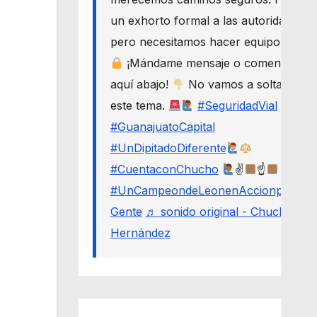
un exhorto formal a las autoridades,
pero necesitamos hacer equipo.
¡Mándame mensaje o comenta
aquí abajo!
No vamos a soltar
este tema.
#SeguridadVial
#GuanajuatoCapital
#UnDipitadoDiferente
#CuentaconChucho
✌
☝
#UnCampeondeLeonenAccionporLa
Gente
♬ sonido original - Chucho
Hernández