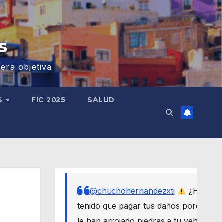
s
era objetiva
S
FIC 2025
SALUD
@chuchohernandezxti
¿Has
tenido que pagar tus daños porque
le han arrojado piedras a tu vehículo