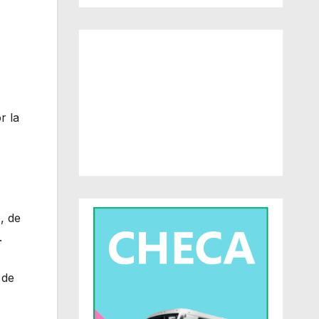
r la
, de
.
 de