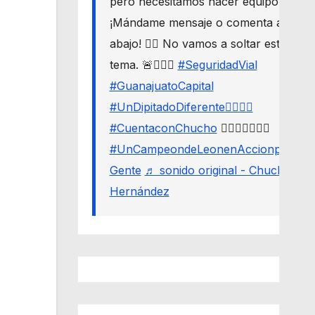
pero necesitamos hacer equipo. 🛣️🔒
¡Mándame mensaje o comenta aquí
abajo! 👇🏼 No vamos a soltar este
tema. 🚨🙋🏾‍♂️
#SeguridadVial
#GuanajuatoCapital
#UnDipitadoDiferente🙋🏽‍♂️⚖️
#CuentaconChucho
🙋🏾‍♂️✌🏾☝🏾
#UnCampeondeLeonenAccionporLa
Gente
♬ sonido original - Chucho
Hernández