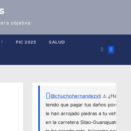
s
era objetiva
S
FIC 2025
SALUD
@chuchohernandezxti
⚠️ ¿Has
tenido que pagar tus daños porque
le han arrojado piedras a tu vehículo
en la carretera Silao-Guanajuato? Si