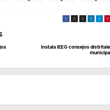
s
jos
Instala IEEG consejos distrital
municipa