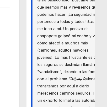
te ha pasado esto, búscame para
que seamos más y revisemos qué
podemos hacer. ¡La seguridad nos
pertenece a todas y todos! ⚠️🚗 Hoy
me tocó a mí. Un pedazo de
chapopote golpeó mi coche y vi
cómo afectó a muchos más
(camiones, adultos mayores,
jóvenes). Lo más frustrante es que
los seguros se deslindan llamándolo
"vandalismo", dejando a las familias
con el problema. 💥🪨🛻 Quienes
transitamos por aquí a diario
merecemos caminos seguros. Haré
un exhorto formal a las autoridades,