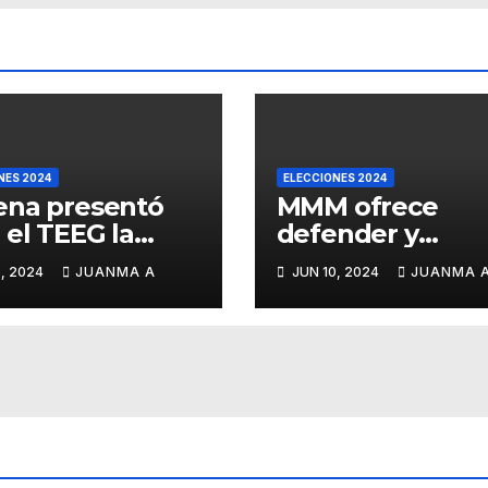
NES 2024
ELECCIONES 2024
ena presentó
MMM ofrece
 el TEEG la
defender y
gnación de la
fortalecer los
, 2024
JUANMA A
JUN 10, 2024
JUANMA 
ción de
organismos
ernadora de
autónomos des
najuato
el Senado