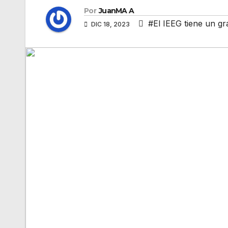
Por
JuanMA A
#El IEEG tiene un gr
DIC 18, 2023