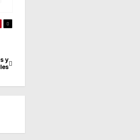
es y
les