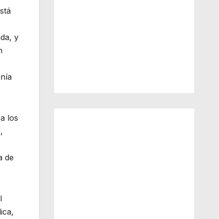
stá
ada, y
n
anía
a los
,
a de
l
ica,