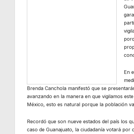
Guan
gara
part
vigi
porq
prop
cono
En e
medi
Brenda Canchola manifestó que se presentarán
avanzando en la manera en que vigilamos este 
México, esto es natural porque la población va 
Recordó que son nueve estados del país los qu
caso de Guanajuato, la ciudadanía votará por c