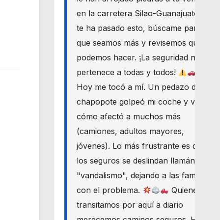
en la carretera Silao-Guanajuato? Si
te ha pasado esto, búscame para
que seamos más y revisemos qué
podemos hacer. ¡La seguridad nos
pertenece a todas y todos!
Hoy me tocó a mí. Un pedazo de
chapopote golpeó mi coche y vi
cómo afectó a muchos más
(camiones, adultos mayores,
jóvenes). Lo más frustrante es que
los seguros se deslindan llamándolo
"vandalismo", dejando a las familias
con el problema.
Quienes
transitamos por aquí a diario
merecemos caminos seguros. Haré