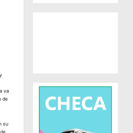
y
a va
n de
n su
 de