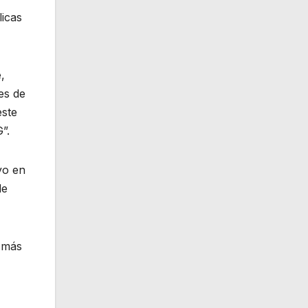
licas
,
es de
este
G”.
yo en
de
e más