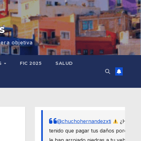
s
era objetiva
S
FIC 2025
SALUD
@chuchohernandezxti
¿Has
tenido que pagar tus daños porque
le han arrojado piedras a tu vehículo