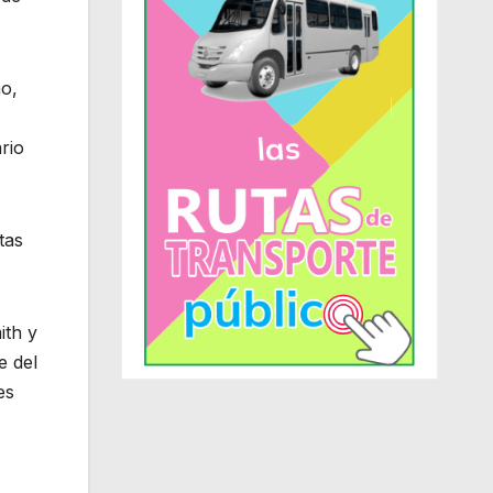
o,
rio
tas
ith y
e del
es