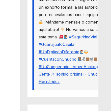
un exhorto formal a las autoridades,
pero necesitamos hacer equipo.
¡Mándame mensaje o comenta
aquí abajo!
No vamos a soltar
este tema.
#SeguridadVial
#GuanajuatoCapital
#UnDipitadoDiferente
#CuentaconChucho
✌
☝
#UnCampeondeLeonenAccionporLa
Gente
♬ sonido original - Chucho
Hernández