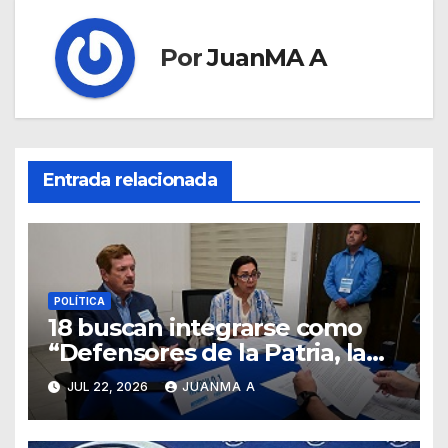
Por
JuanMA A
Entrada relacionada
POLÍTICA
18 buscan integrarse como
“Defensores de la Patria, la
Familia y la Libertad”
JUL 22, 2026
JUANMA A