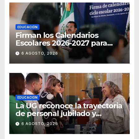
EDUCACIÓN
Firman los Calendarios
Escolares 2026-2027 para
Guanajuato
6 AGOSTO, 2026
EDUCACIÓN
La UG reconoce la trayectoria
de personal jubilado y
agradece su legado
6 AGOSTO, 2026