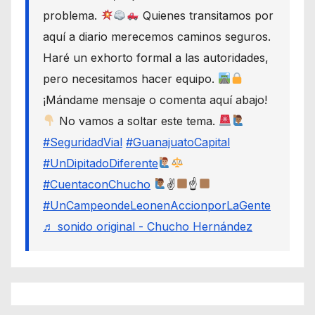
problema.
Quienes transitamos por
aquí a diario merecemos caminos seguros.
Haré un exhorto formal a las autoridades,
pero necesitamos hacer equipo.
¡Mándame mensaje o comenta aquí abajo!
No vamos a soltar este tema.
#SeguridadVial
#GuanajuatoCapital
#UnDipitadoDiferente
#CuentaconChucho
✌
☝
#UnCampeondeLeonenAccionporLaGente
♬ sonido original - Chucho Hernández