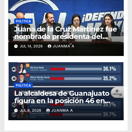
POLÍTICA
Juana de la Cruz Martínez fue
nombrada presidenta del
PAN en Guanajuato
JUL 14, 2026
JUANMA A
POLÍTICA
La alcaldesa de Guanajuato
figura en la posición 46 en
ranking nacional
JUL 9, 2026
JUANMA A