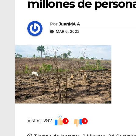
millones de person
Por
JuanMA A
MAR 6, 2022
Vistas: 292
0
0