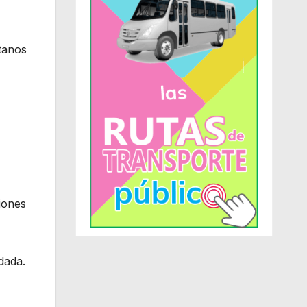
tanos
iones
dada.