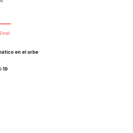
os
Email
ático en el orbe
d-19