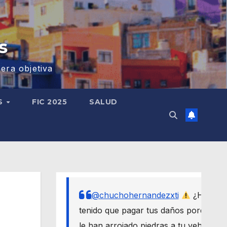
s
era objetiva
S
FIC 2025
SALUD
@chuchohernandezxti
¿Has
tenido que pagar tus daños porque
le han arrojado piedras a tu vehículo