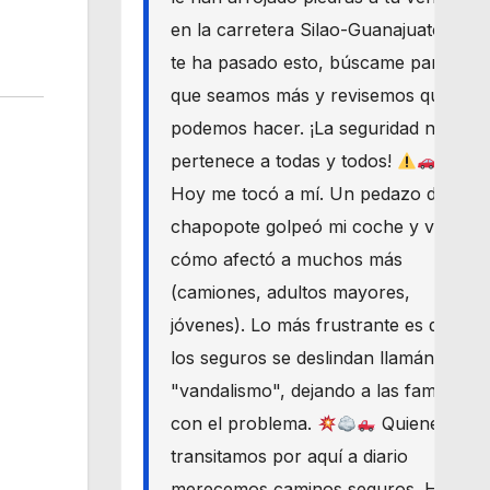
en la carretera Silao-Guanajuato? Si
te ha pasado esto, búscame para
que seamos más y revisemos qué
podemos hacer. ¡La seguridad nos
pertenece a todas y todos!
Hoy me tocó a mí. Un pedazo de
chapopote golpeó mi coche y vi
cómo afectó a muchos más
(camiones, adultos mayores,
jóvenes). Lo más frustrante es que
los seguros se deslindan llamándolo
"vandalismo", dejando a las familias
con el problema.
Quienes
transitamos por aquí a diario
merecemos caminos seguros. Haré