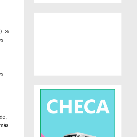
. Si
es,
s.
do,
 más