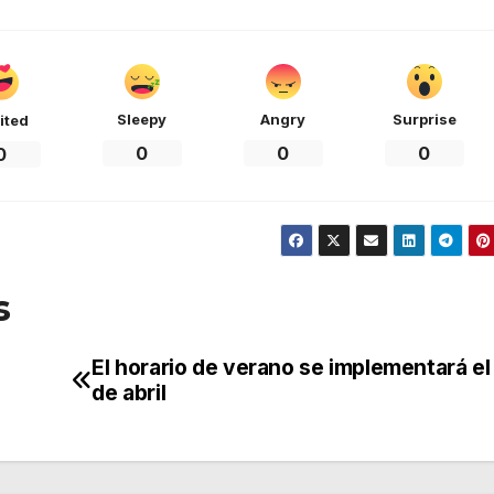
Sleepy
Angry
Surprise
ited
0
0
0
0
s
El horario de verano se implementará el
de abril