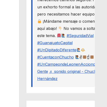
un exhorto formal a las autoridades,
pero necesitamos hacer equipo.
¡Mándame mensaje o comenta
aquí abajo!
No vamos a soltar
este tema.
#SeguridadVial
#GuanajuatoCapital
#UnDipitadoDiferente
#CuentaconChucho
✌
☝
#UnCampeondeLeonenAccionporLa
Gente
♬ sonido original - Chucho
Hernández