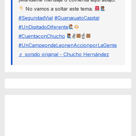
No vamos a soltar este tema.
#SeguridadVial
#GuanajuatoCapital
#UnDipitadoDiferente
#CuentaconChucho
✌
☝
#UnCampeondeLeonenAccionporLaGente
♬ sonido original - Chucho Hernández