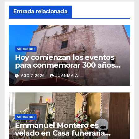
Entrada relacionada
MI CIUDAD
Hoy comienzan los eventos
para conmemorar 300 años
del templo de San Roque
AGO 7, 2026
JUANMA A
MI CIUDAD
Emmanuel Montero es
velado en Casa funeraria