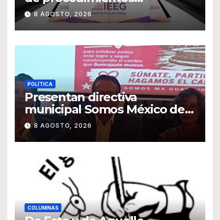
sancionadores
8 AGOSTO, 2026
POLÍTICA
Presentan directiva
municipal Somos México de
Guanajuato
8 AGOSTO, 2026
COLUMNAS