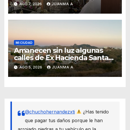
Forasté
AGO 7, 2026
JUANMA A
MI CIUDAD
Amanecen sin luz algunas
calles de Ex Hacienda Santa
Teresa
AGO 5, 2026
JUANMA A
@chuchohernandezxti
¿Has tenido
que pagar tus daños porque le han
arrojado piedras a tu vehículo en la