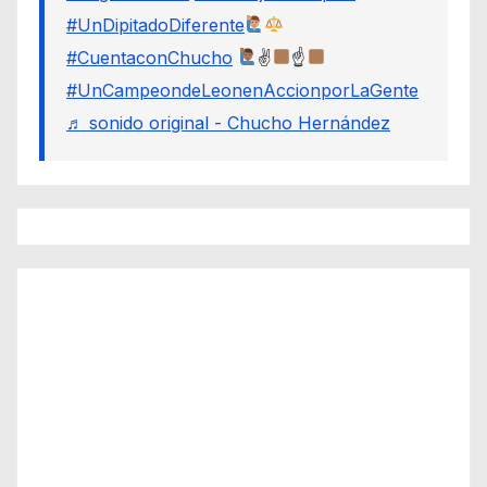
#UnDipitadoDiferente
#CuentaconChucho
✌
☝
#UnCampeondeLeonenAccionporLaGente
♬ sonido original - Chucho Hernández