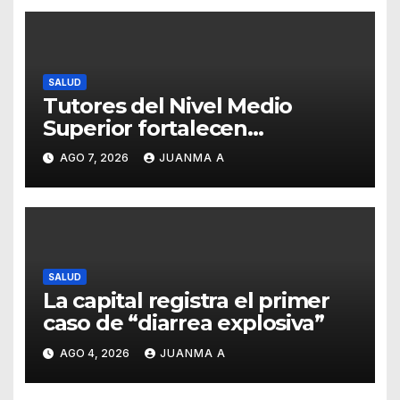
SALUD
Tutores del Nivel Medio
Superior fortalecen
estrategias para la
AGO 7, 2026
JUANMA A
prevención de la violencia en
el noviazgo
SALUD
La capital registra el primer
caso de “diarrea explosiva”
AGO 4, 2026
JUANMA A