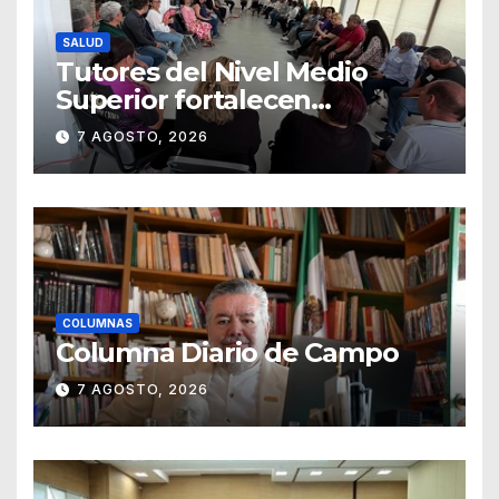
SALUD
Tutores del Nivel Medio
Superior fortalecen
estrategias para la
7 AGOSTO, 2026
prevención de la violencia en
el noviazgo
COLUMNAS
Columna Diario de Campo
7 AGOSTO, 2026