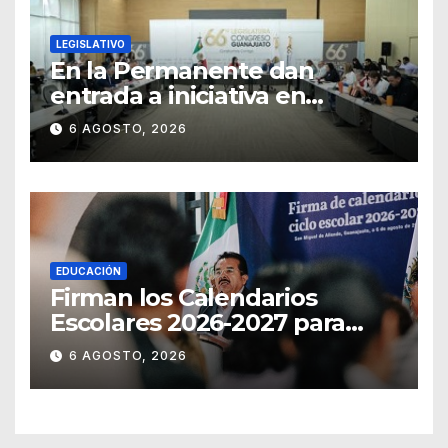
LEGISLATIVO
En la Permanente dan
entrada a iniciativa en
materia notarial
6 AGOSTO, 2026
EDUCACIÓN
Firman los Calendarios
Escolares 2026-2027 para
Guanajuato
6 AGOSTO, 2026