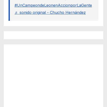
#UnCampeondeLeonenAccionporLaGente
♬ sonido original - Chucho Hernández