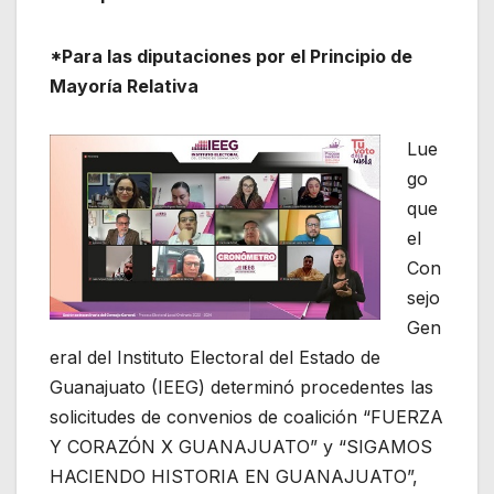
*Para las diputaciones por el Principio de
Mayoría Relativa
Lue
go
que
el
Con
sejo
Gen
eral del Instituto Electoral del Estado de
Guanajuato (IEEG) determinó procedentes las
solicitudes de convenios de coalición “FUERZA
Y CORAZÓN X GUANAJUATO” y “SIGAMOS
HACIENDO HISTORIA EN GUANAJUATO”,