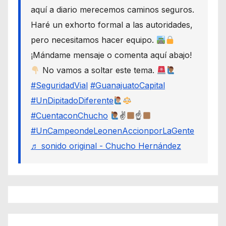
aquí a diario merecemos caminos seguros.
Haré un exhorto formal a las autoridades,
pero necesitamos hacer equipo.
¡Mándame mensaje o comenta aquí abajo!
No vamos a soltar este tema.
#SeguridadVial
#GuanajuatoCapital
#UnDipitadoDiferente
#CuentaconChucho
✌
☝
#UnCampeondeLeonenAccionporLaGente
♬ sonido original - Chucho Hernández