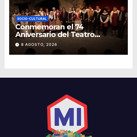
SOCIO-CULTURAL
Conmemoran el 74
Aniversario del Teatro
Universitario con una
8 AGOSTO, 2026
representación del
“Retablillo jovial”