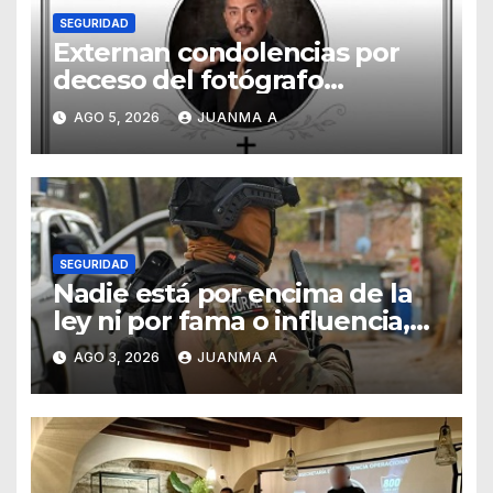
SEGURIDAD
Externan condolencias por
deceso del fotógrafo
Emmanuel Montero
AGO 5, 2026
JUANMA A
SEGURIDAD
Nadie está por encima de la
ley ni por fama o influencia,
afirmó titular de SSCG
AGO 3, 2026
JUANMA A