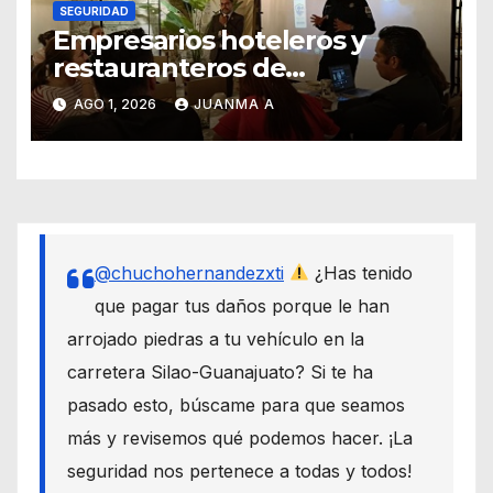
SEGURIDAD
Empresarios hoteleros y
restauranteros de
Guanajuato buscan frenar
AGO 1, 2026
JUANMA A
intentos de extorsión
@chuchohernandezxti
¿Has tenido
que pagar tus daños porque le han
arrojado piedras a tu vehículo en la
carretera Silao-Guanajuato? Si te ha
pasado esto, búscame para que seamos
más y revisemos qué podemos hacer. ¡La
seguridad nos pertenece a todas y todos!