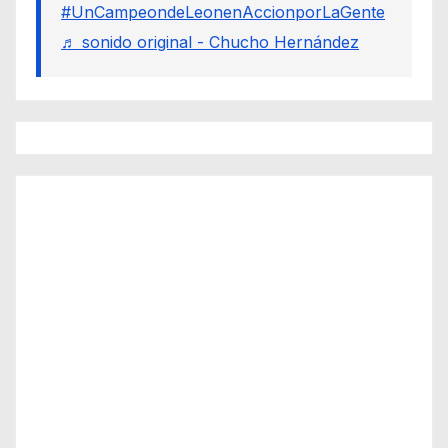
#UnCampeondeLeonenAccionporLaGente
♬ sonido original - Chucho Hernández