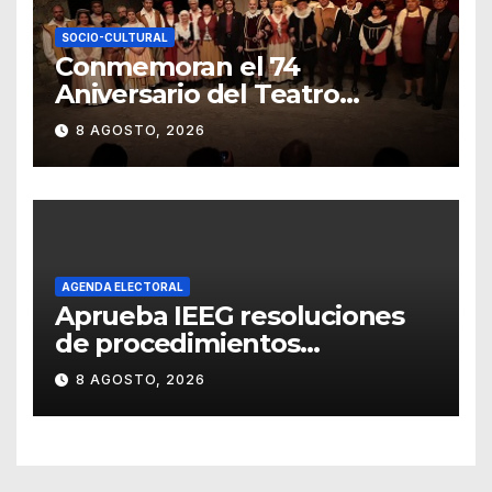
SOCIO-CULTURAL
Conmemoran el 74
Aniversario del Teatro
Universitario con una
8 AGOSTO, 2026
representación del
“Retablillo jovial”
AGENDA ELECTORAL
Aprueba IEEG resoluciones
de procedimientos
sancionadores
8 AGOSTO, 2026