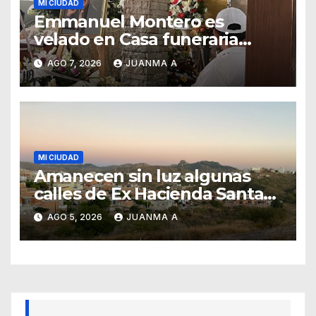
MI CIUDAD
Emmanuel Montero es
velado en Casa funeraria
Forasté
AGO 7, 2026
JUANMA A
MI CIUDAD
Amanecen sin luz algunas
calles de Ex Hacienda Santa
Teresa
AGO 5, 2026
JUANMA A