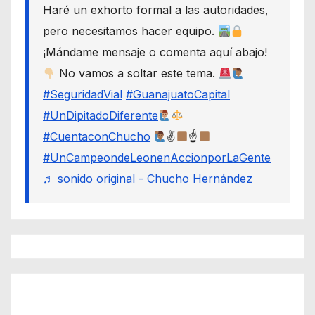
Haré un exhorto formal a las autoridades,
pero necesitamos hacer equipo.
¡Mándame mensaje o comenta aquí abajo!
No vamos a soltar este tema.
#SeguridadVial
#GuanajuatoCapital
#UnDipitadoDiferente
#CuentaconChucho
✌
☝
#UnCampeondeLeonenAccionporLaGente
♬ sonido original - Chucho Hernández