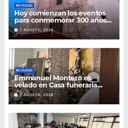
MI CIUDAD
Hoy comienzan los eventos
para conmemorar 300 años
del templo de San Roque
7 AGOSTO, 2026
MI CIUDAD
Emmanuel Montero es
velado en Casa funeraria
Forasté
7 AGOSTO, 2026