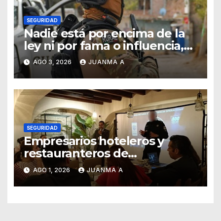
SEGURIDAD
Nadie está por encima de la
ley ni por fama o influencia,
afirmó titular de SSCG
AGO 3, 2026
JUANMA A
SEGURIDAD
Empresarios hoteleros y
restauranteros de
Guanajuato buscan frenar
AGO 1, 2026
JUANMA A
intentos de extorsión