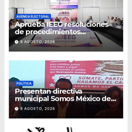
AGENDA ELECTORAL
Aprueba IEEG resoluciones
de procedimientos
sancionadores
8 AGOSTO, 2026
POLÍTICA
Presentan directiva
municipal Somos México de
Guanajuato
8 AGOSTO, 2026