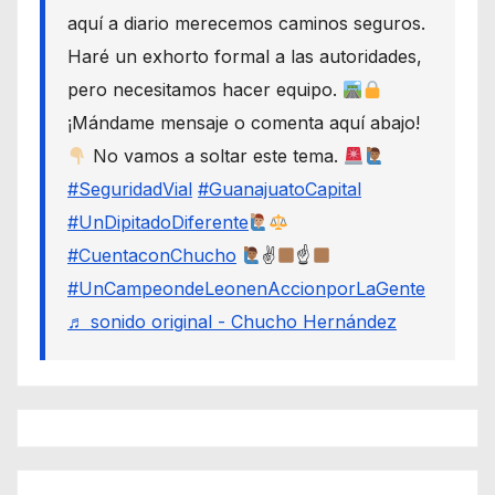
aquí a diario merecemos caminos seguros.
Haré un exhorto formal a las autoridades,
pero necesitamos hacer equipo.
¡Mándame mensaje o comenta aquí abajo!
No vamos a soltar este tema.
#SeguridadVial
#GuanajuatoCapital
#UnDipitadoDiferente
#CuentaconChucho
✌
☝
#UnCampeondeLeonenAccionporLaGente
♬ sonido original - Chucho Hernández