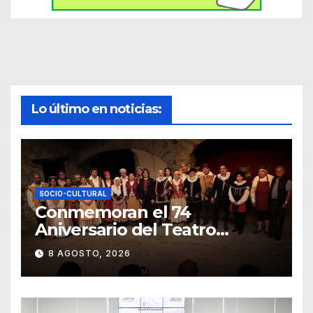
Lo último en noticias:
SOCIO-CULTURAL
Conmemoran el 74
Aniversario del Teatro
Universitario con una
8 AGOSTO, 2026
representación del
“Retablillo jovial”