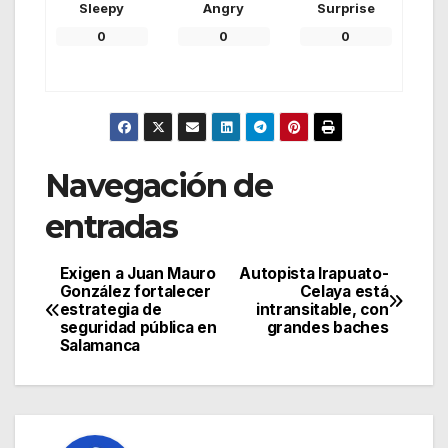
Sleepy
Angry
Surprise
0
0
0
Navegación de
entradas
Exigen a Juan Mauro
Autopista Irapuato-
González fortalecer
Celaya está
estrategia de
intransitable, con
seguridad pública en
grandes baches
Salamanca