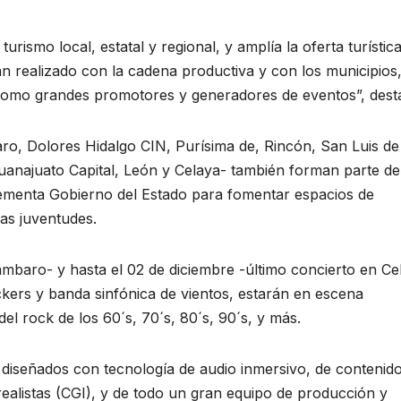
urismo local, estatal y regional, y amplía la oferta turística
n realizado con la cadena productiva y con los municipios
como grandes promotores y generadores de eventos”, dest
ro, Dolores Hidalgo CIN, Purísima de, Rincón, San Luis de
uanajuato Capital, León y Celaya- también forman parte de
lementa Gobierno del Estado para fomentar espacios de
las juventudes.
cámbaro- y hasta el 02 de diciembre -último concierto en Ce
ockers y banda sinfónica de vientos, estarán en escena
el rock de los 60´s, 70´s, 80´s, 90´s, y más.
 diseñados con tecnología de audio inmersivo, de contenid
ealistas (CGI), y de todo un gran equipo de producción y