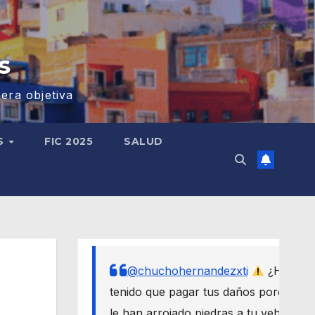
s
era objetiva
S
FIC 2025
SALUD
@chuchohernandezxti
¿Has
tenido que pagar tus daños porque
le han arrojado piedras a tu vehículo