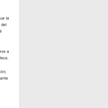
ue la
 del
é
eve a
leos.
cón;
tante