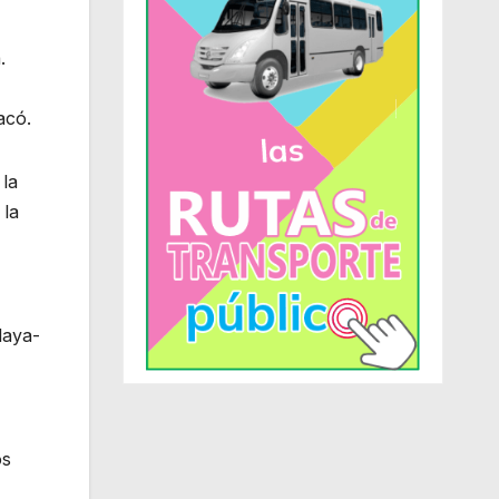
.
,
acó.
 la
 la
laya-
os