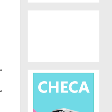
do
La