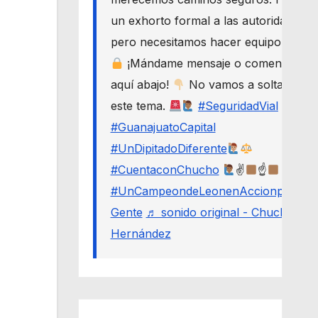
un exhorto formal a las autoridades,
pero necesitamos hacer equipo.
¡Mándame mensaje o comenta
aquí abajo!
No vamos a soltar
este tema.
#SeguridadVial
#GuanajuatoCapital
#UnDipitadoDiferente
#CuentaconChucho
✌
☝
#UnCampeondeLeonenAccionporLa
Gente
♬ sonido original - Chucho
Hernández