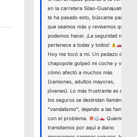
en la carretera Silao-Guanajuato? Si
te ha pasado esto, búscame para
que seamos más y revisemos qué
podemos hacer. ¡La seguridad nos
pertenece a todas y todos!
Hoy me tocó a mí. Un pedazo de
chapopote golpeó mi coche y vi
cómo afectó a muchos más
(camiones, adultos mayores,
jóvenes). Lo más frustrante es que
los seguros se deslindan llamándolo
"vandalismo", dejando a las familias
con el problema.
Quienes
transitamos por aquí a diario
merecemos caminos seguros. Haré