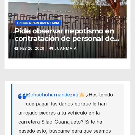
TRIBUNA PARLAMENTARIA
Pide observar nepotismo en
contratación de personal de
confianza del estado
FEB 26, 2026
JUANMA A
@chuchohernandezxti
¿Has tenido
que pagar tus daños porque le han
arrojado piedras a tu vehículo en la
carretera Silao-Guanajuato? Si te ha
pasado esto, búscame para que seamos