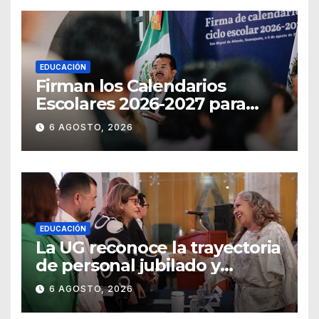
EDUCACIÓN
Firman los Calendarios
Escolares 2026-2027 para
Guanajuato
6 AGOSTO, 2026
EDUCACIÓN
La UG reconoce la trayectoria
de personal jubilado y
agradece su legado
6 AGOSTO, 2026