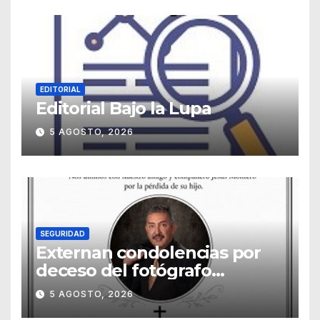
EDITORIAL
Editorial Bajo la Lupa
5 AGOSTO, 2026
SEGURIDAD
Externan condolencias por
deceso del fotógrafo
Emmanuel Montero
5 AGOSTO, 2026