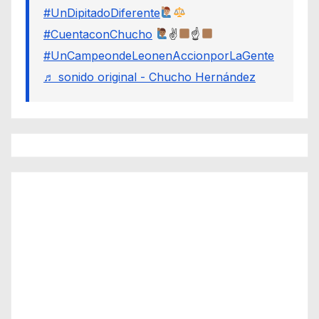
#UnDipitadoDiferente
#CuentaconChucho
✌
☝
#UnCampeondeLeonenAccionporLaGente
♬ sonido original - Chucho Hernández