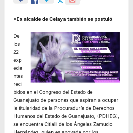
*Ex alcalde de Celaya también se postuló
De
los
22
exp
edie
ntes
reci
bidos en el Congreso del Estado de
Guanajuato de personas que aspiran a ocupar
la titularidad de la Procuraduría de Derechos
Humanos del Estado de Guanajuato, (PDHEG),
se encuentra Citlalli de los Ángeles Zamudio
Hernández, quien es apoyada por los