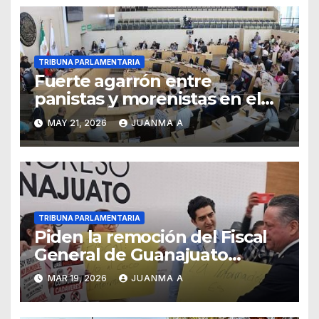
TRIBUNA PARLAMENTARIA
Fuerte agarrón entre
panistas y morenistas en el
Congreso; se acusan de tener
MAY 21, 2026
JUANMA A
narco gobiernos
TRIBUNA PARLAMENTARIA
Piden la remoción del Fiscal
General de Guanajuato
Gerardo Vázquez Alatriste
MAR 19, 2026
JUANMA A