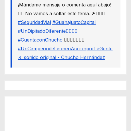
¡Mándame mensaje o comenta aquí abajo!
👇🏼 No vamos a soltar este tema. 🚨🙋🏾‍♂️
#SeguridadVial
#GuanajuatoCapital
#UnDipitadoDiferente🙋🏽‍♂️⚖️
#CuentaconChucho
🙋🏾‍♂️✌🏾☝🏾
#UnCampeondeLeonenAccionporLaGente
♬ sonido original - Chucho Hernández