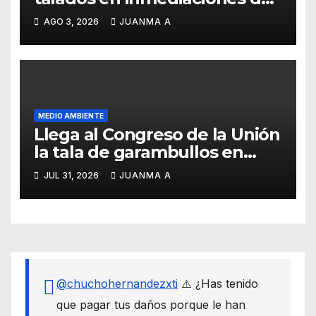
la Garrapata
AGO 3, 2026
JUANMA A
MEDIO AMBIENTE
Llega al Congreso de la Unión
la tala de garambullos en
Guanajuato capital
JUL 31, 2026
JUANMA A
@chuchohernandezxti
⚠️ ¿Has tenido
que pagar tus daños porque le han