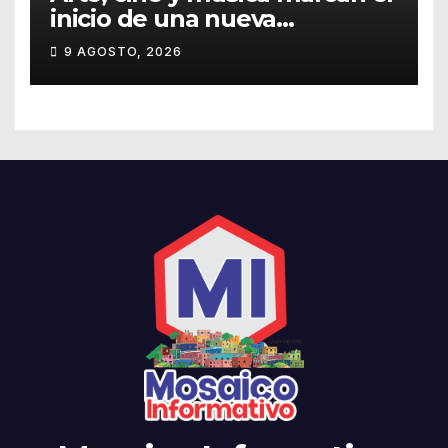
inicio de una nueva
temporada cultural en la UG
9 AGOSTO, 2026