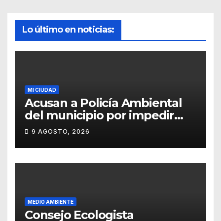
Lo último en noticias:
MI CIUDAD
Acusan a Policía Ambiental
del municipio por impedir
resguardo de cachorros
9 AGOSTO, 2026
MEDIO AMBIENTE
Consejo Ecologista