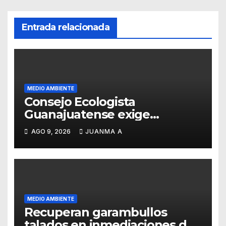
Entrada relacionada
MEDIO AMBIENTE
Consejo Ecologista
Guanajuatense exige
investigar y sancionar los
AGO 9, 2026
JUANMA A
daños por tala de vegetación
MEDIO AMBIENTE
Recuperan garambullos
talados en inmediaciones de