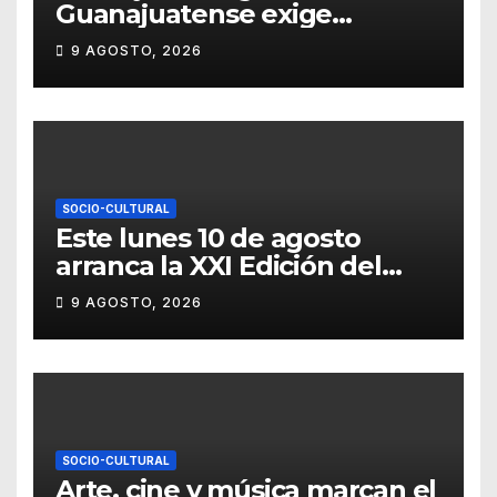
Guanajuatense exige
investigar y sancionar los
9 AGOSTO, 2026
daños por tala de vegetación
SOCIO-CULTURAL
Este lunes 10 de agosto
arranca la XXI Edición del
Festival Internacional
9 AGOSTO, 2026
Callejón del Ruido
SOCIO-CULTURAL
Arte, cine y música marcan el