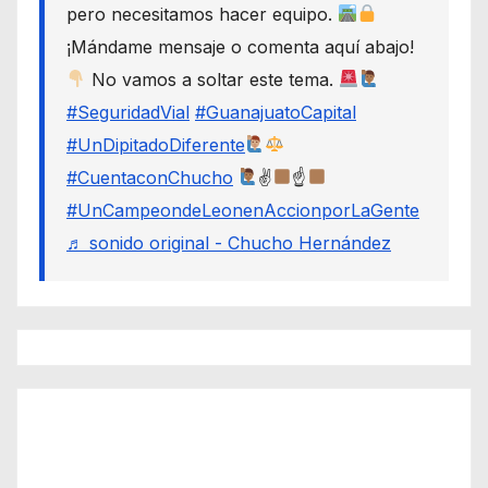
pero necesitamos hacer equipo.
¡Mándame mensaje o comenta aquí abajo!
No vamos a soltar este tema.
#SeguridadVial
#GuanajuatoCapital
#UnDipitadoDiferente
#CuentaconChucho
✌
☝
#UnCampeondeLeonenAccionporLaGente
♬ sonido original - Chucho Hernández