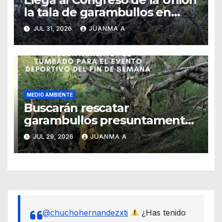
la tala de garambullos en
Guanajuato capital
JUL 31, 2026
JUANMA A
MEDIO AMBIENTE
Buscarán rescatar
garambullos presuntamente
talados por carrera atlética en
JUL 29, 2026
JUANMA A
la capital
@chuchohernandezxti
¿Has tenido