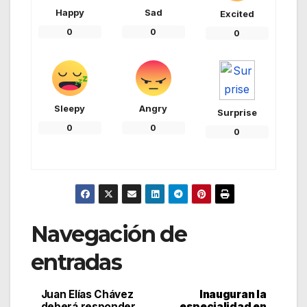
Happy
Sad
Excited
0
0
0
Sleepy
Angry
Surprise
0
0
0
Navegación de
entradas
Juan Elías Chávez
Inauguran la
deberá responder
especialidad en