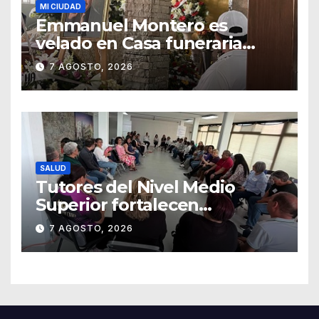
MI CIUDAD
Emmanuel Montero es
velado en Casa funeraria
Forasté
7 AGOSTO, 2026
SALUD
Tutores del Nivel Medio
Superior fortalecen
estrategias para la
7 AGOSTO, 2026
prevención de la violencia en
el noviazgo