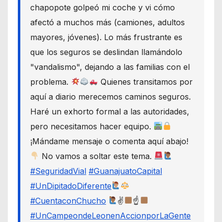
chapopote golpeó mi coche y vi cómo
afectó a muchos más (camiones, adultos
mayores, jóvenes). Lo más frustrante es
que los seguros se deslindan llamándolo
"vandalismo", dejando a las familias con el
problema.
Quienes transitamos por
aquí a diario merecemos caminos seguros.
Haré un exhorto formal a las autoridades,
pero necesitamos hacer equipo.
¡Mándame mensaje o comenta aquí abajo!
No vamos a soltar este tema.
#SeguridadVial
#GuanajuatoCapital
#UnDipitadoDiferente
#CuentaconChucho
✌
☝
#UnCampeondeLeonenAccionporLaGente