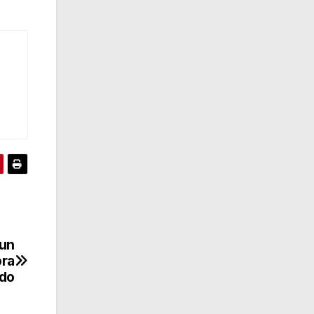
 un
ora
ado