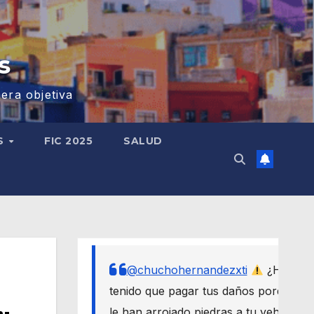
s
era objetiva
S
FIC 2025
SALUD
@chuchohernandezxti
¿Has
tenido que pagar tus daños porque
le han arrojado piedras a tu vehículo