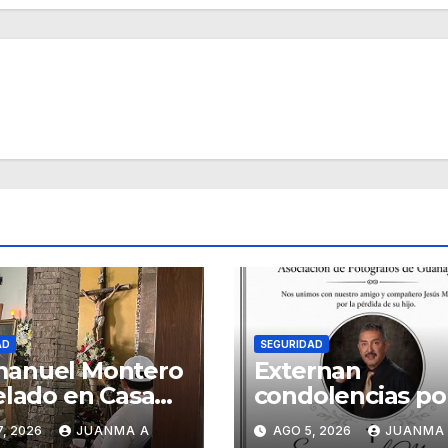
AD
SEGURIDAD
anuel Montero
Externan
elado en Casa
condolencias po
raria Forasté
deceso del
, 2026
JUANMA A
AGO 5, 2026
JUANMA
fotógrafo