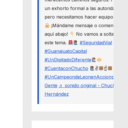
un exhorto formal a las autoridades,
pero necesitamos hacer equipo.
¡Mándame mensaje o comenta
aquí abajo!
No vamos a soltar
este tema.
#SeguridadVial
#GuanajuatoCapital
#UnDipitadoDiferente
#CuentaconChucho
✌
☝
#UnCampeondeLeonenAccionporLa
Gente
♬ sonido original - Chucho
Hernández