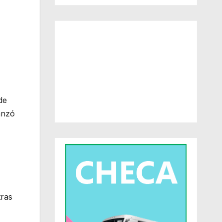
de
anzó
tras