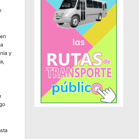
n
 en
ia
nía y
a,
e
ego
sta