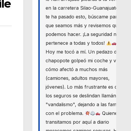
le
en la carretera Silao-Guanajuato? Si
te ha pasado esto, búscame para
que seamos más y revisemos qué
podemos hacer. ¡La seguridad nos
pertenece a todas y todos!
Hoy me tocó a mí. Un pedazo de
chapopote golpeó mi coche y vi
cómo afectó a muchos más
(camiones, adultos mayores,
jóvenes). Lo más frustrante es que
los seguros se deslindan llamándolo
"vandalismo", dejando a las familias
con el problema.
Quienes
transitamos por aquí a diario
merecemos caminos seguros. Haré