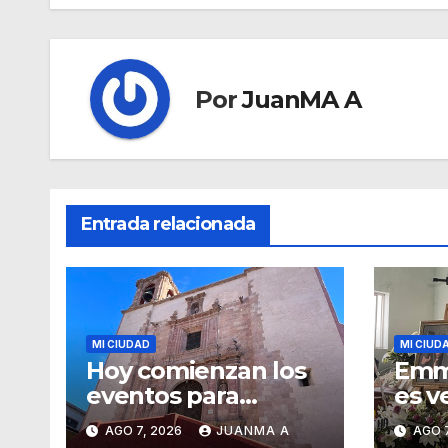
Por
JuanMA A
Entrada relacionada
MI CIUDAD
MI CIUD
Hoy comienzan los
Emm
eventos para
es v
conmemorar 300
fune
AGO 7, 2026
JUANMA A
AGO 7
años del templo de