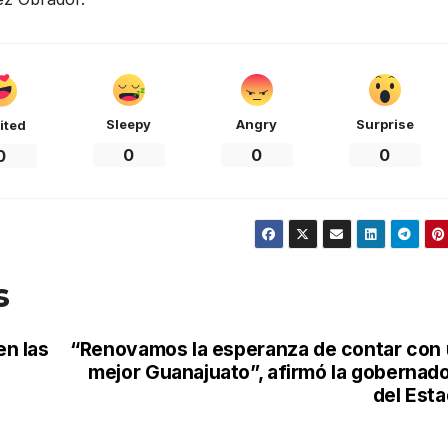
Sleepy
Angry
Surprise
ited
0
0
0
0
s
en las
“Renovamos la esperanza de contar con
mejor Guanajuato”, afirmó la gobernad
del Est