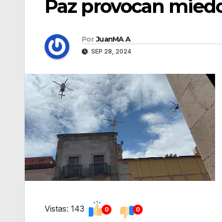
Paz provocan miedo 
Por
JuanMA A
SEP 28, 2024
Vistas: 143
0
0