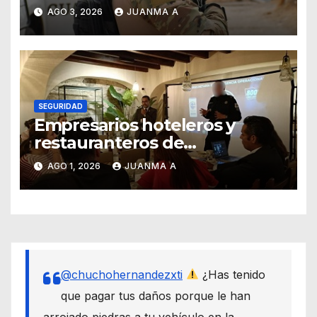
afirmó titular de SSCG
AGO 3, 2026
JUANMA A
SEGURIDAD
Empresarios hoteleros y
restauranteros de
Guanajuato buscan frenar
AGO 1, 2026
JUANMA A
intentos de extorsión
@chuchohernandezxti
¿Has tenido
que pagar tus daños porque le han
arrojado piedras a tu vehículo en la