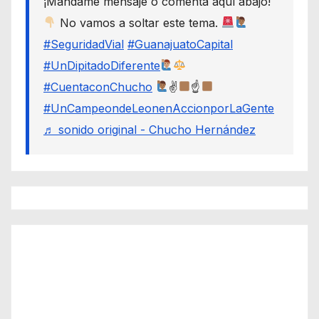
¡Mándame mensaje o comenta aquí abajo!
No vamos a soltar este tema.
#SeguridadVial
#GuanajuatoCapital
#UnDipitadoDiferente
#CuentaconChucho
✌
☝
#UnCampeondeLeonenAccionporLaGente
♬ sonido original - Chucho Hernández