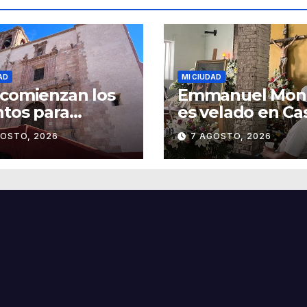
AD
MI CIUDAD
comienzan los
Emmanuel Mon
tos para
es velado en Ca
memorar 300
funeraria Foras
GOSTO, 2026
7 AGOSTO, 2026
 del templo de
 Roque