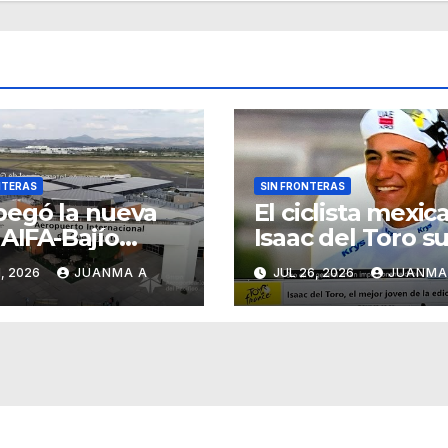
NTERAS
SIN FRONTERAS
egó la nueva
El ciclista mexic
 AIFA-Bajío
Isaac del Toro s
ajuato e
al Podio en el T
, 2026
JUANMA A
JUL 26, 2026
JUANMA
lsa su
de France
ctividad aérea
onal