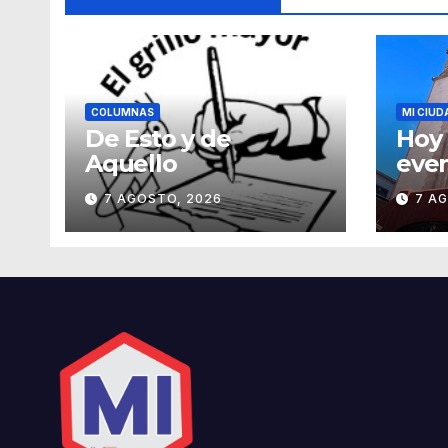
COLUMNAS
MI CIUD
De Esto y de
Hoy 
Aquello
even
con
7 AGOSTO, 2026
7 A
años
San