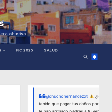
s
era objetiva
S
FIC 2025
SALUD
@chuchohernandezxti
¿Has
tenido que pagar tus daños porque
le han arrojado piedras a tu vehículo