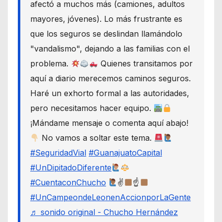
afectó a muchos más (camiones, adultos
mayores, jóvenes). Lo más frustrante es
que los seguros se deslindan llamándolo
"vandalismo", dejando a las familias con el
problema.
Quienes transitamos por
aquí a diario merecemos caminos seguros.
Haré un exhorto formal a las autoridades,
pero necesitamos hacer equipo.
¡Mándame mensaje o comenta aquí abajo!
No vamos a soltar este tema.
#SeguridadVial
#GuanajuatoCapital
#UnDipitadoDiferente
#CuentaconChucho
✌
☝
#UnCampeondeLeonenAccionporLaGente
♬ sonido original - Chucho Hernández