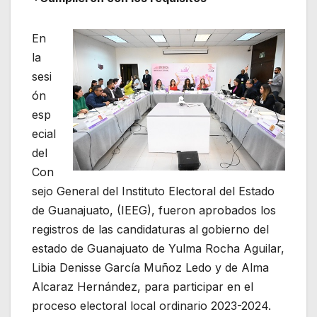
En
la
sesi
ón
esp
ecial
del
Con
sejo General del Instituto Electoral del Estado
de Guanajuato, (IEEG), fueron aprobados los
registros de las candidaturas al gobierno del
estado de Guanajuato de Yulma Rocha Aguilar,
Libia Denisse García Muñoz Ledo y de Alma
Alcaraz Hernández, para participar en el
proceso electoral local ordinario 2023-2024.