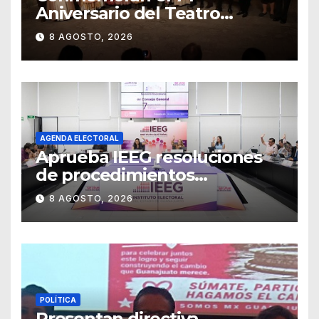
Aniversario del Teatro
Universitario con una
8 AGOSTO, 2026
representación del
“Retablillo jovial”
AGENDA ELECTORAL
Aprueba IEEG resoluciones
de procedimientos
sancionadores
8 AGOSTO, 2026
POLÍTICA
Presentan directiva