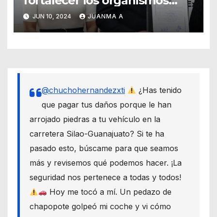
fortalecer los organismos
autónomos desde el Senado
JUN 10, 2024
JUANMA A
@chuchohernandezxti
¿Has tenido
que pagar tus daños porque le han
arrojado piedras a tu vehículo en la
carretera Silao-Guanajuato? Si te ha
pasado esto, búscame para que seamos
más y revisemos qué podemos hacer. ¡La
seguridad nos pertenece a todas y todos!
Hoy me tocó a mí. Un pedazo de
chapopote golpeó mi coche y vi cómo