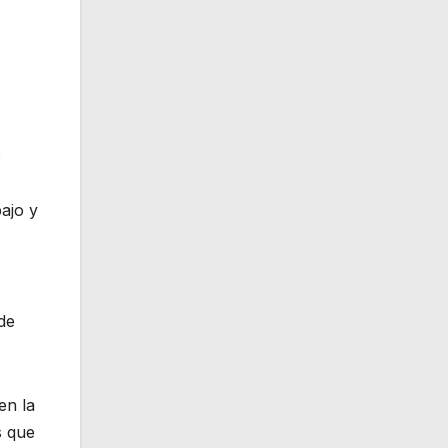
o
bajo y
de
en la
s que