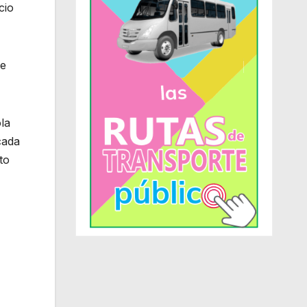
cio
ue
la
cada
to