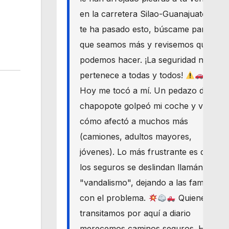
en la carretera Silao-Guanajuato? Si
te ha pasado esto, búscame para
que seamos más y revisemos qué
podemos hacer. ¡La seguridad nos
pertenece a todas y todos!
Hoy me tocó a mí. Un pedazo de
chapopote golpeó mi coche y vi
cómo afectó a muchos más
(camiones, adultos mayores,
jóvenes). Lo más frustrante es que
los seguros se deslindan llamándolo
"vandalismo", dejando a las familias
con el problema.
Quienes
transitamos por aquí a diario
merecemos caminos seguros. Haré