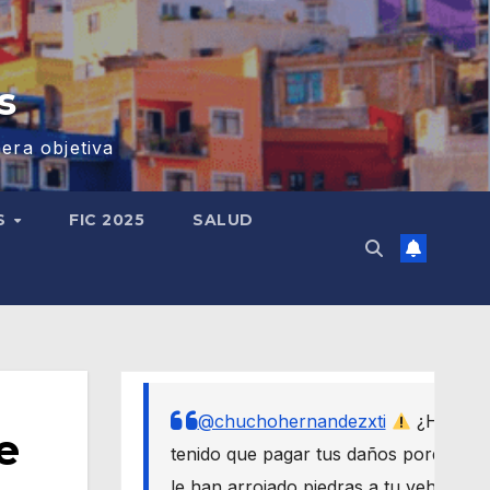
s
era objetiva
S
FIC 2025
SALUD
@chuchohernandezxti
¿Has
e
tenido que pagar tus daños porque
le han arrojado piedras a tu vehículo