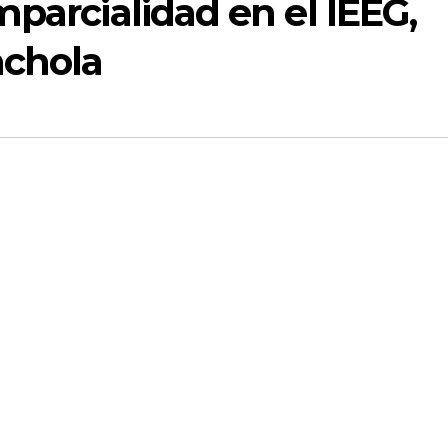
mparcialidad en el IEEG,
nchola