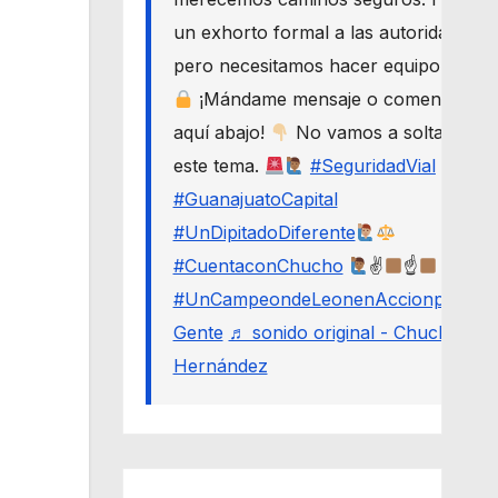
un exhorto formal a las autoridades,
pero necesitamos hacer equipo.
¡Mándame mensaje o comenta
aquí abajo!
No vamos a soltar
este tema.
#SeguridadVial
#GuanajuatoCapital
#UnDipitadoDiferente
#CuentaconChucho
✌
☝
#UnCampeondeLeonenAccionporLa
Gente
♬ sonido original - Chucho
Hernández