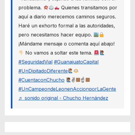
problema.
Quienes transitamos por
aquí a diario merecemos caminos seguros.
Haré un exhorto formal a las autoridades,
pero necesitamos hacer equipo.
¡Mándame mensaje o comenta aquí abajo!
No vamos a soltar este tema.
#SeguridadVial
#GuanajuatoCapital
#UnDipitadoDiferente
#CuentaconChucho
✌
☝
#UnCampeondeLeonenAccionporLaGente
♬ sonido original - Chucho Hernández