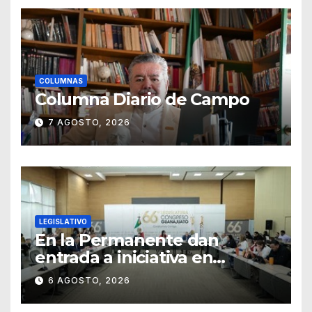
COLUMNAS
Columna Diario de Campo
7 AGOSTO, 2026
LEGISLATIVO
En la Permanente dan
entrada a iniciativa en
materia notarial
6 AGOSTO, 2026