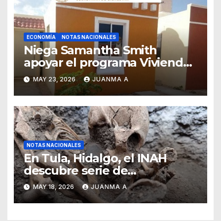
ECONOMÍA
NOTAS NACIONALES
Niega Samantha Smith
apoyar el programa Vivienda
para el Bienestar
MAY 23, 2026
JUANMA A
NOTAS NACIONALES
En Tula, Hidalgo, el INAH
descubre serie de
enterramientos de época
MAY 18, 2026
JUANMA A
teotihuacana