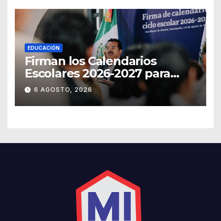
EDUCACIÓN
Firman los Calendarios
Escolares 2026-2027 para
Guanajuato
6 AGOSTO, 2026