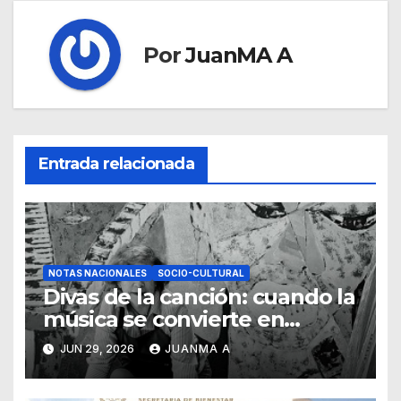
Por
JuanMA A
Entrada relacionada
NOTAS NACIONALES
SOCIO-CULTURAL
Divas de la canción: cuando la
música se convierte en
pintura
JUN 29, 2026
JUANMA A