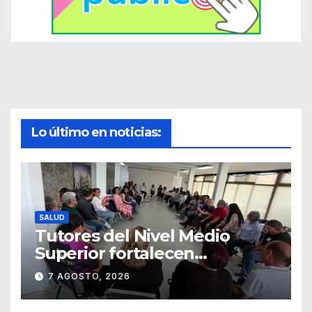
Lo último en noticias:
SALUD
Tutores del Nivel Medio
Superior fortalecen
estrategias para la
7 AGOSTO, 2026
prevención de la violencia en
el noviazgo