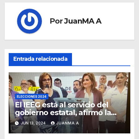
Por
JuanMA A
Entrada relacionada
ELECCIONES 2024
El IEEG está al servicio del
gobierno estatal, afirmó la
Senadora Malú Micher
JUN 13, 2024
JUANMA A