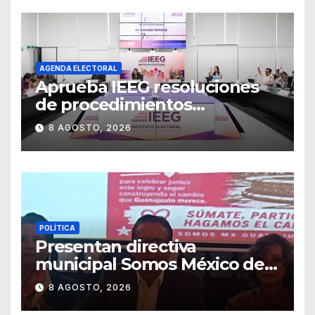
AGENDA ELECTORAL
Aprueba IEEG resoluciones
de procedimientos
sancionadores
8 AGOSTO, 2026
POLÍTICA
Presentan directiva
municipal Somos México de
Guanajuato
8 AGOSTO, 2026