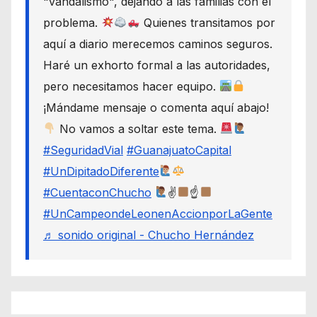
"vandalismo", dejando a las familias con el
problema.
Quienes transitamos por
aquí a diario merecemos caminos seguros.
Haré un exhorto formal a las autoridades,
pero necesitamos hacer equipo.
¡Mándame mensaje o comenta aquí abajo!
No vamos a soltar este tema.
#SeguridadVial
#GuanajuatoCapital
#UnDipitadoDiferente
#CuentaconChucho
✌
☝
#UnCampeondeLeonenAccionporLaGente
♬ sonido original - Chucho Hernández