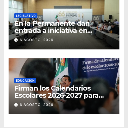
LEGISLATIVO
En la Permanente dan
entrada a iniciativa en
materia notarial
6 AGOSTO, 2026
EDUCACIÓN
Firman los Calendarios
Escolares 2026-2027 para
Guanajuato
6 AGOSTO, 2026