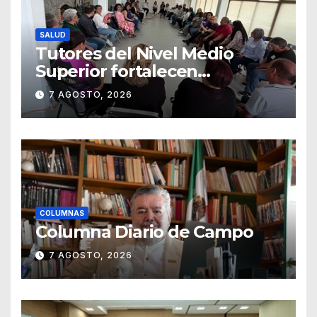
SALUD
Tutores del Nivel Medio
Superior fortalecen
estrategias para la
7 AGOSTO, 2026
prevención de la violencia en
el noviazgo
COLUMNAS
Columna Diario de Campo
7 AGOSTO, 2026