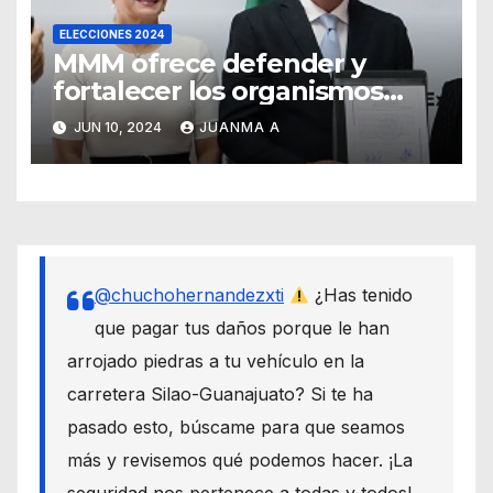
ELECCIONES 2024
MMM ofrece defender y
fortalecer los organismos
autónomos desde el Senado
JUN 10, 2024
JUANMA A
@chuchohernandezxti
¿Has tenido
que pagar tus daños porque le han
arrojado piedras a tu vehículo en la
carretera Silao-Guanajuato? Si te ha
pasado esto, búscame para que seamos
más y revisemos qué podemos hacer. ¡La