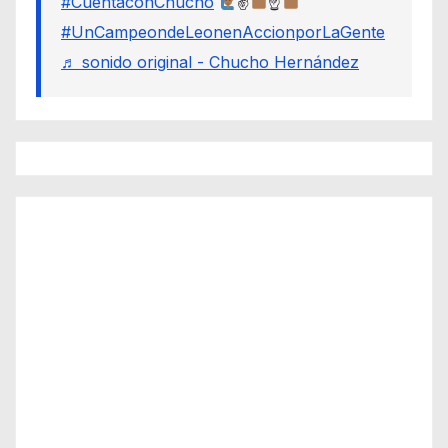
#CuentaconChucho
✌
☝
#UnCampeondeLeonenAccionporLaGente
♬ sonido original - Chucho Hernández