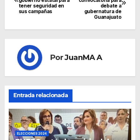
gobierno estatal para
convocatoria para
tener seguridad en
debate a
sus campañas
gubernatura de
Guanajuato
Por
JuanMA A
Entrada relacionada
ELECCIONES 2024