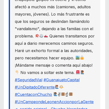
afectó a muchos más (camiones, adultos
mayores, jóvenes). Lo más frustrante es
que los seguros se deslindan llamándolo
"vandalismo", dejando a las familias con el
problema.
Quienes transitamos por
aquí a diario merecemos caminos seguros.
Haré un exhorto formal a las autoridades,
pero necesitamos hacer equipo.
¡Mándame mensaje o comenta aquí abajo!
No vamos a soltar este tema.
#SeguridadVial
#GuanajuatoCapital
#UnDipitadoDiferente
#CuentaconChucho
✌
☝
#UnCampeondeLeonenAccionporLaGente
♬ sonido original - Chucho Hernández