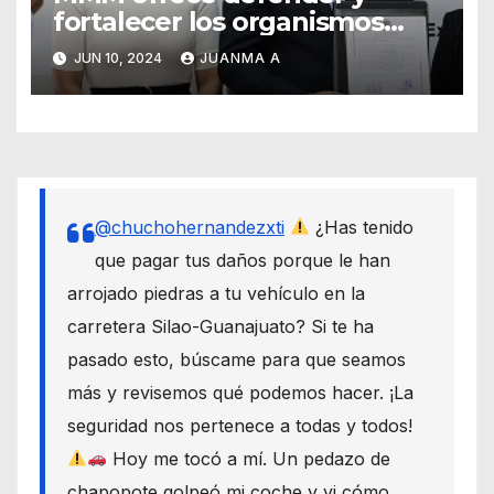
fortalecer los organismos
autónomos desde el Senado
JUN 10, 2024
JUANMA A
@chuchohernandezxti
¿Has tenido
que pagar tus daños porque le han
arrojado piedras a tu vehículo en la
carretera Silao-Guanajuato? Si te ha
pasado esto, búscame para que seamos
más y revisemos qué podemos hacer. ¡La
seguridad nos pertenece a todas y todos!
Hoy me tocó a mí. Un pedazo de
chapopote golpeó mi coche y vi cómo