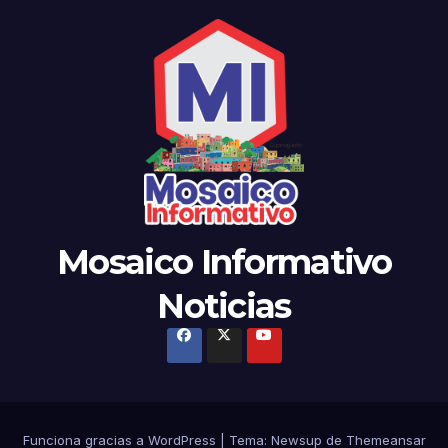
Mosaico Informativo
Noticias
Funciona gracias a WordPress
|
Tema:
Newsup
de
Themeansar