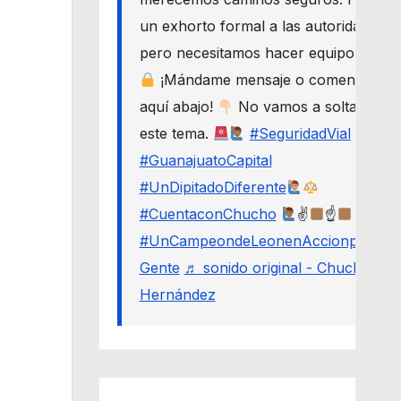
un exhorto formal a las autoridades,
pero necesitamos hacer equipo.
¡Mándame mensaje o comenta
aquí abajo!
No vamos a soltar
este tema.
#SeguridadVial
#GuanajuatoCapital
#UnDipitadoDiferente
#CuentaconChucho
✌
☝
#UnCampeondeLeonenAccionporLa
Gente
♬ sonido original - Chucho
Hernández