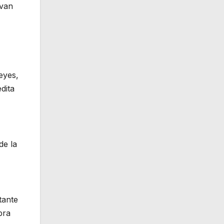
evan
eyes,
dita
de la
tante
bra