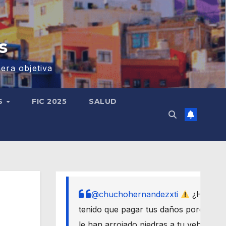
s
era objetiva
S
FIC 2025
SALUD
@chuchohernandezxti
¿Has
tenido que pagar tus daños porque
le han arrojado piedras a tu vehículo