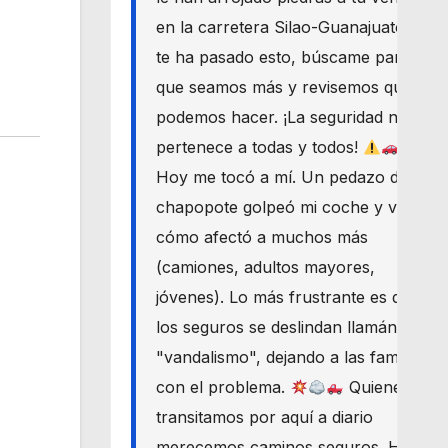
en la carretera Silao-Guanajuato? Si
te ha pasado esto, búscame para
que seamos más y revisemos qué
podemos hacer. ¡La seguridad nos
pertenece a todas y todos!
Hoy me tocó a mí. Un pedazo de
chapopote golpeó mi coche y vi
cómo afectó a muchos más
(camiones, adultos mayores,
jóvenes). Lo más frustrante es que
los seguros se deslindan llamándolo
"vandalismo", dejando a las familias
con el problema.
Quienes
transitamos por aquí a diario
merecemos caminos seguros. Haré