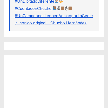
#UnDipitadoDiferente
#CuentaconChucho
✌
☝
#UnCampeondeLeonenAccionporLaGente
♬ sonido original - Chucho Hernández