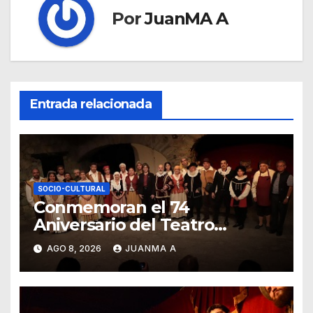
Por
JuanMA A
Entrada relacionada
SOCIO-CULTURAL
Conmemoran el 74
Aniversario del Teatro
Universitario con una
AGO 8, 2026
JUANMA A
representación del “Retablillo
jovial”