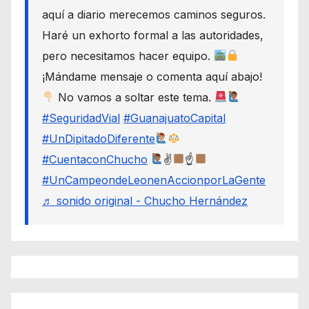
aquí a diario merecemos caminos seguros.
Haré un exhorto formal a las autoridades,
pero necesitamos hacer equipo.
¡Mándame mensaje o comenta aquí abajo!
No vamos a soltar este tema.
#SeguridadVial
#GuanajuatoCapital
#UnDipitadoDiferente
#CuentaconChucho
✌
☝
#UnCampeondeLeonenAccionporLaGente
♬ sonido original - Chucho Hernández