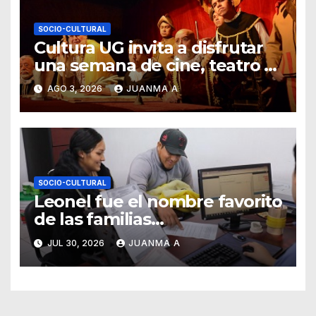
SOCIO-CULTURAL
Cultura UG invita a disfrutar
una semana de cine, teatro y
exposiciones artísticas
AGO 3, 2026
JUANMA A
SOCIO-CULTURAL
Leonel fue el nombre favorito
de las familias
guanajuatenses
JUL 30, 2026
JUANMA A