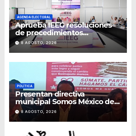
AGENDA ELECTORAL
Aprueba IEEG resoluciones
de procedimientos
sancionadores
8 AGOSTO, 2026
POLÍTICA
Presentan directiva
municipal Somos México de
Guanajuato
8 AGOSTO, 2026