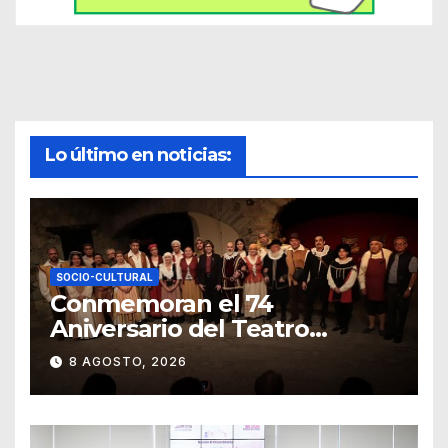
Lo último en noticias:
SOCIO-CULTURAL
Conmemoran el 74
Aniversario del Teatro
Universitario con una
8 AGOSTO, 2026
representación del
“Retablillo jovial”