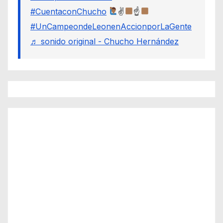
#CuentaconChucho
✌
☝
#UnCampeondeLeonenAccionporLaGente
♬ sonido original - Chucho Hernández