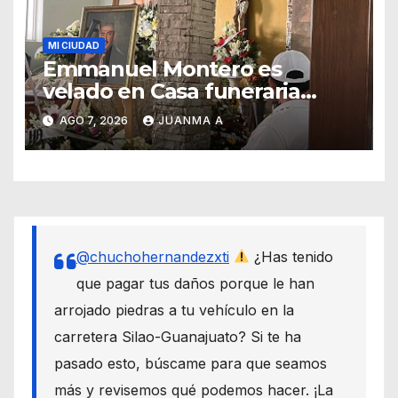
MI CIUDAD
Emmanuel Montero es
velado en Casa funeraria
Forasté
AGO 7, 2026
JUANMA A
@chuchohernandezxti
¿Has tenido
que pagar tus daños porque le han
arrojado piedras a tu vehículo en la
carretera Silao-Guanajuato? Si te ha
pasado esto, búscame para que seamos
más y revisemos qué podemos hacer. ¡La