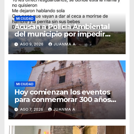
MI CIUDAD
Acusan a Policía Ambiental
del municipio por impedir
resguardo de cachorros
AGO 9, 2026
JUANMA A
MI CIUDAD
Hoy comienzan los eventos
para conmemorar 300 años
del templo de San Roque
AGO 7, 2026
JUANMA A