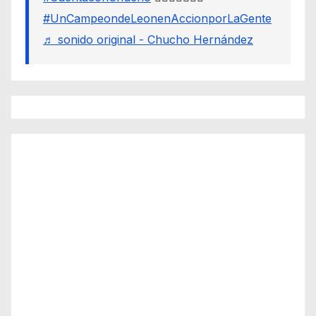
#UnCampeondeLeonenAccionporLaGente
♬ sonido original - Chucho Hernández