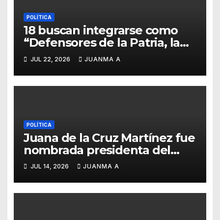
POLÍTICA
18 buscan integrarse como
“Defensores de la Patria, la
Familia y la Libertad”
JUL 22, 2026
JUANMA A
POLÍTICA
Juana de la Cruz Martínez fue
nombrada presidenta del
PAN en Guanajuato
JUL 14, 2026
JUANMA A