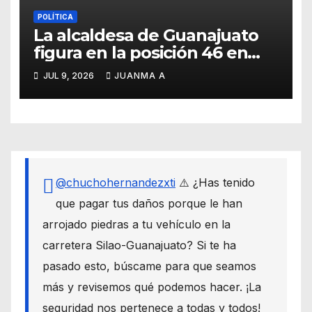
POLÍTICA
La alcaldesa de Guanajuato
figura en la posición 46 en
ranking nacional
JUL 9, 2026
JUANMA A
@chuchohernandezxti
⚠️ ¿Has tenido
que pagar tus daños porque le han
arrojado piedras a tu vehículo en la
carretera Silao-Guanajuato? Si te ha
pasado esto, búscame para que seamos
más y revisemos qué podemos hacer. ¡La
seguridad nos pertenece a todas y todos!