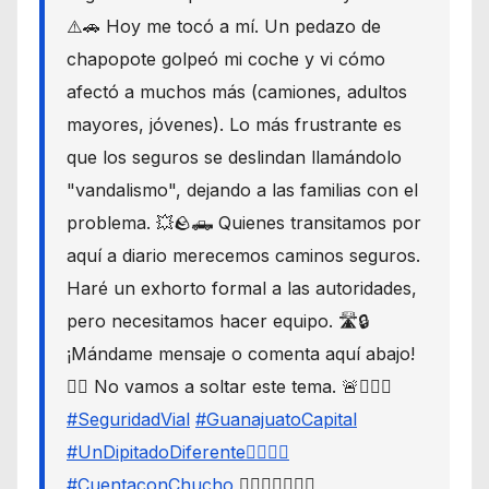
⚠️🚗 Hoy me tocó a mí. Un pedazo de
chapopote golpeó mi coche y vi cómo
afectó a muchos más (camiones, adultos
mayores, jóvenes). Lo más frustrante es
que los seguros se deslindan llamándolo
"vandalismo", dejando a las familias con el
problema. 💥🪨🛻 Quienes transitamos por
aquí a diario merecemos caminos seguros.
Haré un exhorto formal a las autoridades,
pero necesitamos hacer equipo. 🛣️🔒
¡Mándame mensaje o comenta aquí abajo!
👇🏼 No vamos a soltar este tema. 🚨🙋🏾‍♂️
#SeguridadVial
#GuanajuatoCapital
#UnDipitadoDiferente🙋🏽‍♂️⚖️
#CuentaconChucho
🙋🏾‍♂️✌🏾☝🏾