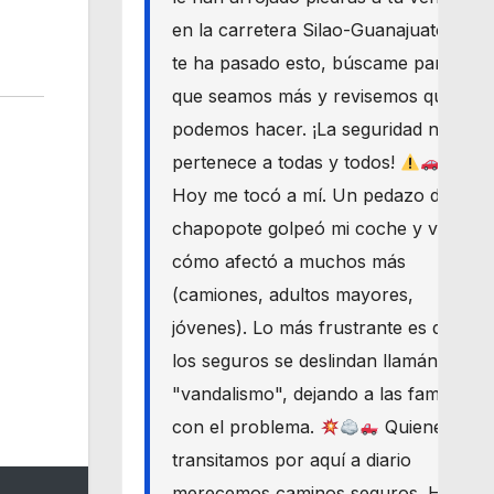
en la carretera Silao-Guanajuato? Si
te ha pasado esto, búscame para
que seamos más y revisemos qué
podemos hacer. ¡La seguridad nos
pertenece a todas y todos!
Hoy me tocó a mí. Un pedazo de
chapopote golpeó mi coche y vi
cómo afectó a muchos más
(camiones, adultos mayores,
jóvenes). Lo más frustrante es que
los seguros se deslindan llamándolo
"vandalismo", dejando a las familias
con el problema.
Quienes
transitamos por aquí a diario
merecemos caminos seguros. Haré