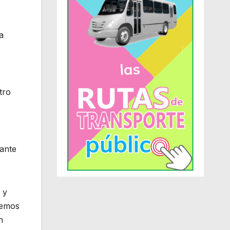
a
tro
tante
 y
nemos
n