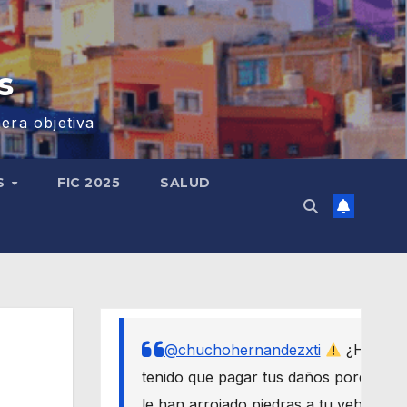
s
era objetiva
S
FIC 2025
SALUD
@chuchohernandezxti
¿Has
tenido que pagar tus daños porque
le han arrojado piedras a tu vehículo