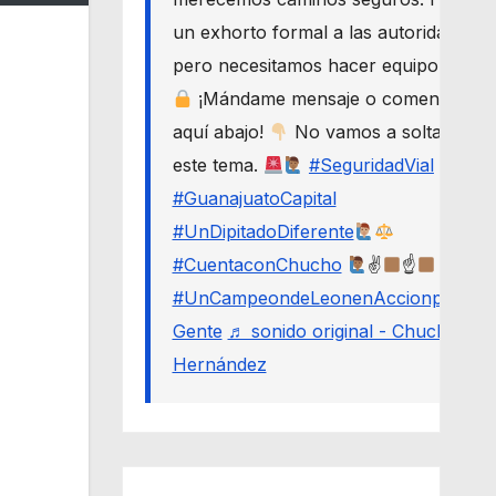
un exhorto formal a las autoridades,
pero necesitamos hacer equipo.
¡Mándame mensaje o comenta
aquí abajo!
No vamos a soltar
este tema.
#SeguridadVial
#GuanajuatoCapital
#UnDipitadoDiferente
#CuentaconChucho
✌
☝
#UnCampeondeLeonenAccionporLa
Gente
♬ sonido original - Chucho
Hernández