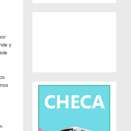
por
nde y
esde
los
unos
n