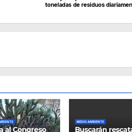
toneladas de residuos diariame
MBIENTE
MEDIO AMBIENTE
a al Congreso
Buscarán rescat