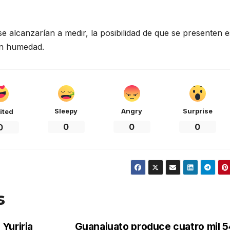
 se alcanzarían a medir, la posibilidad de que se presenten e
an humedad.
Sleepy
Angry
Surprise
ited
0
0
0
0
s
Yuriria
Guanajuato produce cuatro mil 