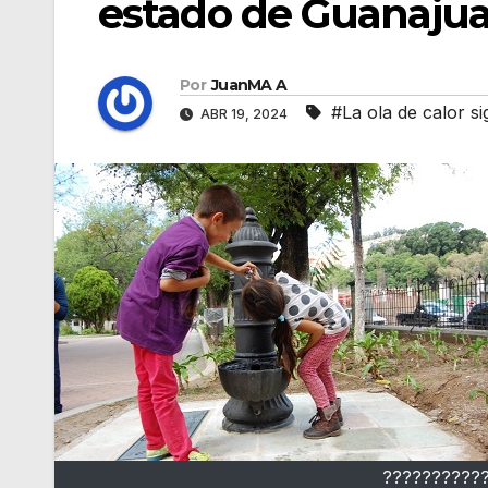
estado de Guanajua
Por
JuanMA A
#La ola de calor s
ABR 19, 2024
??????????