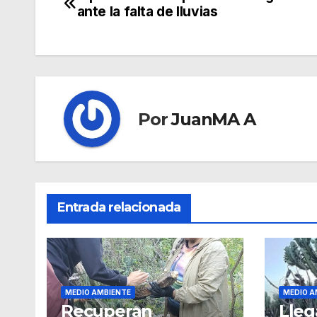
ante la falta de lluvias
Por
JuanMA A
Entrada relacionada
MEDIO AMBIENTE
MEDIO A
Recuperan
Lleg