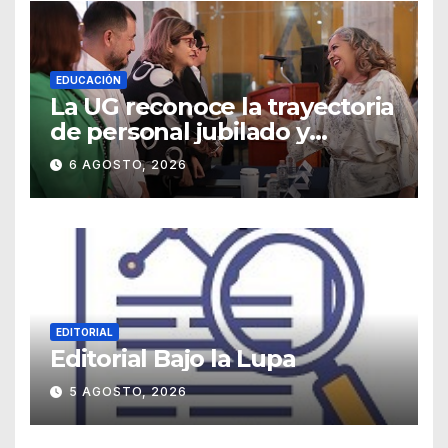
EDUCACIÓN
La UG reconoce la trayectoria
de personal jubilado y
agradece su legado
6 AGOSTO, 2026
EDITORIAL
Editorial Bajo la Lupa
5 AGOSTO, 2026