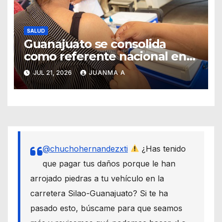
SALUD
Guanajuato se consolida
como referente nacional en
vacunación universal
JUL 21, 2026
JUANMA A
@chuchohernandezxti
¿Has tenido
que pagar tus daños porque le han
arrojado piedras a tu vehículo en la
carretera Silao-Guanajuato? Si te ha
pasado esto, búscame para que seamos