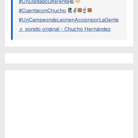
#UnDipitadoDiferente
#CuentaconChucho
✌
☝
#UnCampeondeLeonenAccionporLaGente
♬ sonido original - Chucho Hernández