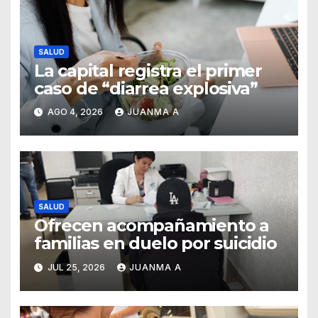
SALUD
La capital registra el primer
caso de “diarrea explosiva”
AGO 4, 2026
JUANMA A
SALUD
Ofrecen acompañamiento a
familias en duelo por suicidio
JUL 25, 2026
JUANMA A