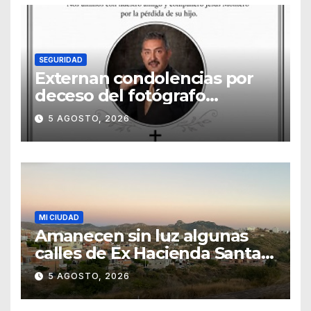
SEGURIDAD
Externan condolencias por
deceso del fotógrafo
Emmanuel Montero
5 AGOSTO, 2026
MI CIUDAD
Amanecen sin luz algunas
calles de Ex Hacienda Santa
Teresa
5 AGOSTO, 2026