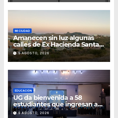
MI CIUDAD
Amanecen sin luz algunas
calles de Ex Hacienda Santa
Teresa
5 AGOSTO, 2026
EDUCACIÓN
UG da bienvenida a 58
estudiantes que ingresan a
través de los programas de
5 AGOSTO, 2026
equidad