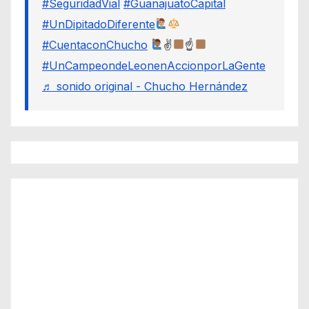
#SeguridadVial
#GuanajuatoCapital
#UnDipitadoDiferente
#CuentaconChucho
✌
☝
#UnCampeondeLeonenAccionporLaGente
♬ sonido original - Chucho Hernández