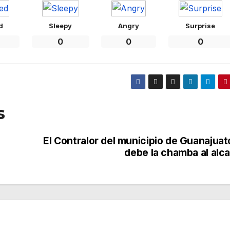
d
Sleepy
Angry
Surprise
0
0
0
s
El Contralor del municipio de Guanajuat
debe la chamba al alca