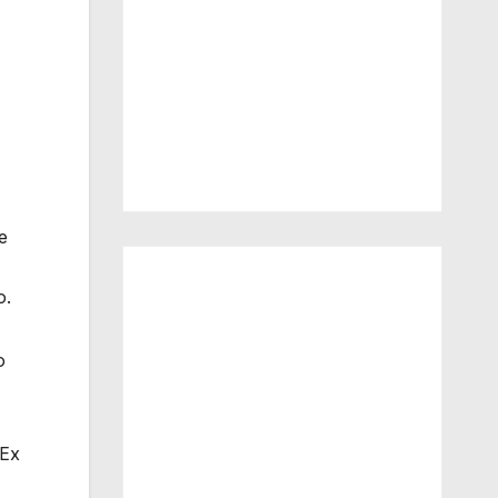
e
o.
o
 Ex