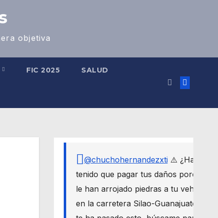
s
era objetiva
S
FIC 2025
SALUD
@chuchohernandezxti
⚠️ ¿Has
tenido que pagar tus daños porque
le han arrojado piedras a tu vehículo
en la carretera Silao-Guanajuato? Si