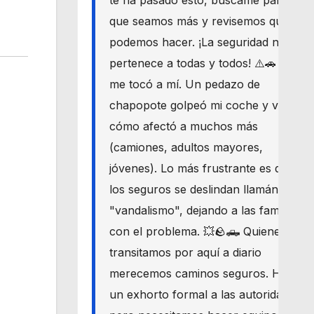
te ha pasado esto, búscame para
que seamos más y revisemos qué
podemos hacer. ¡La seguridad nos
pertenece a todas y todos! ⚠️🚗 Hoy
me tocó a mí. Un pedazo de
chapopote golpeó mi coche y vi
cómo afectó a muchos más
(camiones, adultos mayores,
jóvenes). Lo más frustrante es que
los seguros se deslindan llamándolo
"vandalismo", dejando a las familias
con el problema. 💥🪨🛻 Quienes
transitamos por aquí a diario
merecemos caminos seguros. Haré
un exhorto formal a las autoridades,