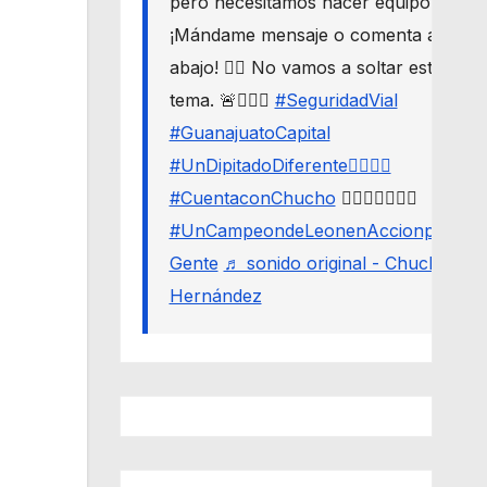
pero necesitamos hacer equipo. 🛣️🔒
¡Mándame mensaje o comenta aquí
abajo! 👇🏼 No vamos a soltar este
tema. 🚨🙋🏾‍♂️
#SeguridadVial
#GuanajuatoCapital
#UnDipitadoDiferente🙋🏽‍♂️⚖️
#CuentaconChucho
🙋🏾‍♂️✌🏾☝🏾
#UnCampeondeLeonenAccionporLa
Gente
♬ sonido original - Chucho
Hernández