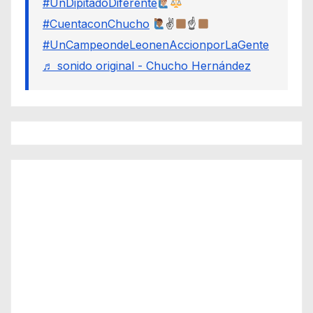
#UnDipitadoDiferente
#CuentaconChucho
✌
☝
#UnCampeondeLeonenAccionporLaGente
♬ sonido original - Chucho Hernández