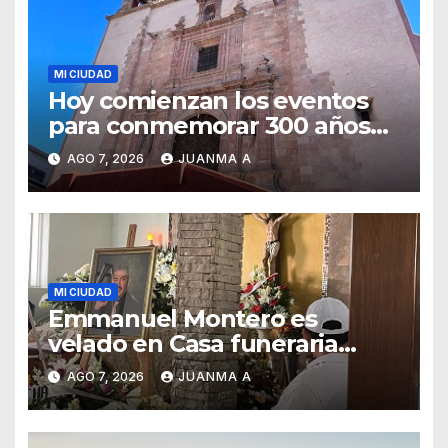
MI CIUDAD
Hoy comienzan los eventos
para conmemorar 300 años
del templo de San Roque
AGO 7, 2026
JUANMA A
MI CIUDAD
Emmanuel Montero es
velado en Casa funeraria
Forasté
AGO 7, 2026
JUANMA A