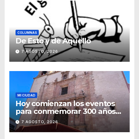
COLUMNAS
De Esto y de Aquello
7 AGOSTO, 2026
MI CIUDAD
Hoy comienzan los eventos
para conmemorar 300 años
del templo de San Roque
7 AGOSTO, 2026