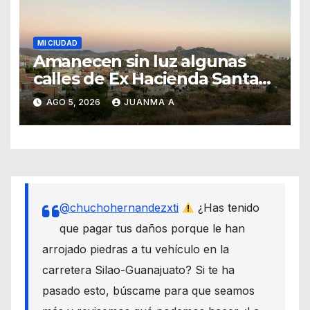
MI CIUDAD
Amanecen sin luz algunas
calles de Ex Hacienda Santa
Teresa
AGO 5, 2026
JUANMA A
@chuchohernandezxti
¿Has tenido
que pagar tus daños porque le han
arrojado piedras a tu vehículo en la
carretera Silao-Guanajuato? Si te ha
pasado esto, búscame para que seamos