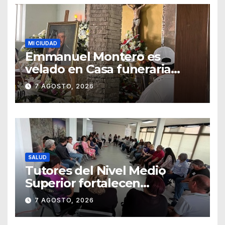
MI CIUDAD
Emmanuel Montero es
velado en Casa funeraria
Forasté
7 AGOSTO, 2026
SALUD
Tutores del Nivel Medio
Superior fortalecen
estrategias para la
7 AGOSTO, 2026
prevención de la violencia en
el noviazgo