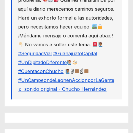
problema.
Quienes transitamos por
aquí a diario merecemos caminos seguros.
Haré un exhorto formal a las autoridades,
pero necesitamos hacer equipo.
¡Mándame mensaje o comenta aquí abajo!
No vamos a soltar este tema.
#SeguridadVial
#GuanajuatoCapital
#UnDipitadoDiferente
#CuentaconChucho
✌
☝
#UnCampeondeLeonenAccionporLaGente
♬ sonido original - Chucho Hernández