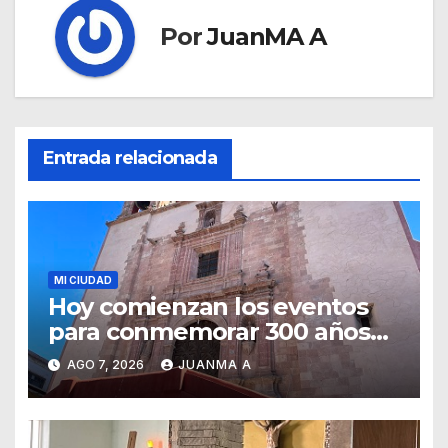
Por
JuanMA A
Entrada relacionada
MI CIUDAD
Hoy comienzan los eventos
para conmemorar 300 años
del templo de San Roque
AGO 7, 2026
JUANMA A