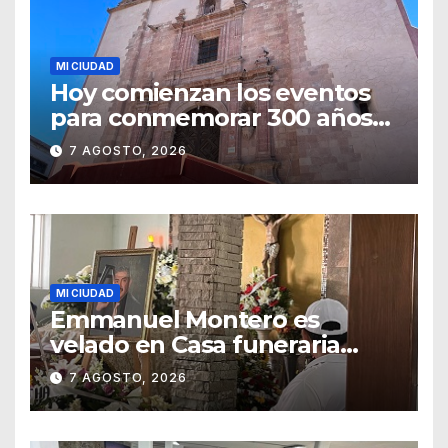
MI CIUDAD
Hoy comienzan los eventos
para conmemorar 300 años
del templo de San Roque
7 AGOSTO, 2026
MI CIUDAD
Emmanuel Montero es
velado en Casa funeraria
Forasté
7 AGOSTO, 2026