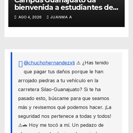
bienvenida a estudiantes del
Programa Institucional de
AGO 4, 2026
JUANMA A
Movilidad e Intercambio
@chuchohernandezxti
⚠️ ¿Has tenido
que pagar tus daños porque le han
arrojado piedras a tu vehículo en la
carretera Silao-Guanajuato? Si te ha
pasado esto, búscame para que seamos
más y revisemos qué podemos hacer. ¡La
seguridad nos pertenece a todas y todos!
⚠️🚗 Hoy me tocó a mí. Un pedazo de