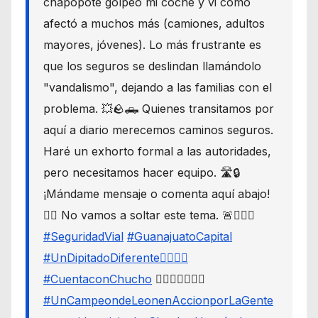
chapopote golpeó mi coche y vi cómo
afectó a muchos más (camiones, adultos
mayores, jóvenes). Lo más frustrante es
que los seguros se deslindan llamándolo
"vandalismo", dejando a las familias con el
problema. 💥🪨🛻 Quienes transitamos por
aquí a diario merecemos caminos seguros.
Haré un exhorto formal a las autoridades,
pero necesitamos hacer equipo. 🛣️🔒
¡Mándame mensaje o comenta aquí abajo!
👇🏼 No vamos a soltar este tema. 🚨🙋🏾‍♂️
#SeguridadVial
#GuanajuatoCapital
#UnDipitadoDiferente🙋🏽‍♂️⚖️
#CuentaconChucho
🙋🏾‍♂️✌🏾☝🏾
#UnCampeondeLeonenAccionporLaGente