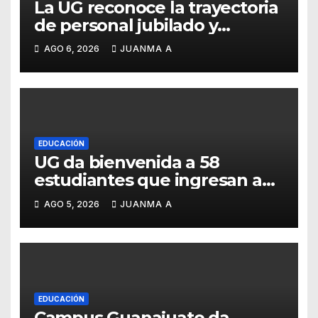
La UG reconoce la trayectoria
de personal jubilado y
agradece su legado
AGO 6, 2026
JUANMA A
EDUCACIÓN
UG da bienvenida a 58
estudiantes que ingresan a
través de los programas de
AGO 5, 2026
JUANMA A
equidad
EDUCACIÓN
Campus Guanajuato da