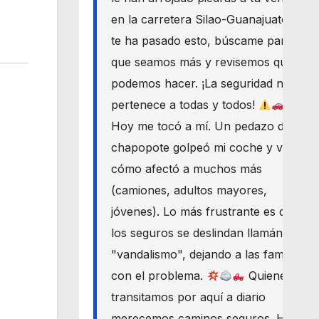
en la carretera Silao-Guanajuato? Si
te ha pasado esto, búscame para
que seamos más y revisemos qué
podemos hacer. ¡La seguridad nos
pertenece a todas y todos!
Hoy me tocó a mí. Un pedazo de
chapopote golpeó mi coche y vi
cómo afectó a muchos más
(camiones, adultos mayores,
jóvenes). Lo más frustrante es que
los seguros se deslindan llamándolo
"vandalismo", dejando a las familias
con el problema.
Quienes
transitamos por aquí a diario
merecemos caminos seguros. Haré