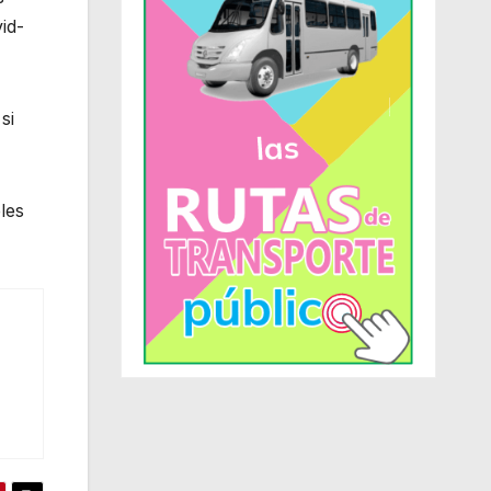
id-
si
les