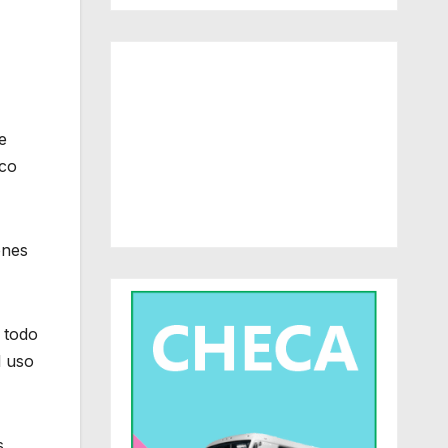
e
ico
ones
 todo
l uso
s