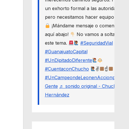
un exhorto formal a las autoridades,
pero necesitamos hacer equipo.
¡Mándame mensaje o comenta
aquí abajo!
No vamos a soltar
este tema.
#SeguridadVial
#GuanajuatoCapital
#UnDipitadoDiferente
#CuentaconChucho
✌
☝
#UnCampeondeLeonenAccionporLa
Gente
♬ sonido original - Chucho
Hernández