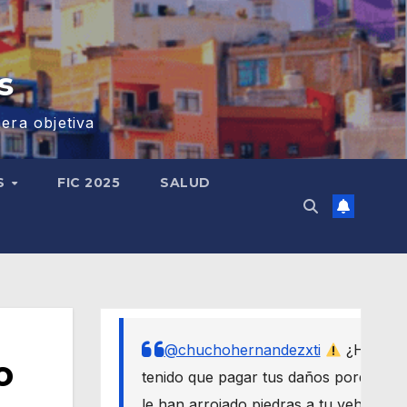
s
era objetiva
S
FIC 2025
SALUD
@chuchohernandezxti
¿Has
o
tenido que pagar tus daños porque
le han arrojado piedras a tu vehículo