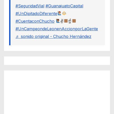
#SeguridadVial
#GuanajuatoCapital
#UnDipitadoDiferente
#CuentaconChucho
✌
☝
#UnCampeondeLeonenAccionporLaGente
♬ sonido original - Chucho Hernández