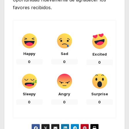
favores recibidos.
Happy
Sad
Excited
0
0
0
Sleepy
Angry
Surprise
0
0
0