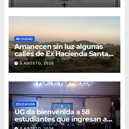
MI CIUDAD
Amanecen sin luz algunas
calles de Ex Hacienda Santa
Teresa
5 AGOSTO, 2026
EDUCACIÓN
UG da bienvenida a 58
estudiantes que ingresan a
través de los programas de
5 AGOSTO, 2026