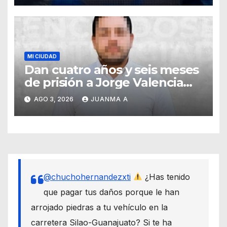
MI CIUDAD
Dan cuatro años y seis meses
de prisión a Jorge Valencia
Gallo por el delito de cohecho
AGO 3, 2026
JUANMA A
@chuchohernandezxti
¿Has tenido
que pagar tus daños porque le han
arrojado piedras a tu vehículo en la
carretera Silao-Guanajuato? Si te ha