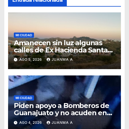
Entrada relacionada
MI CIUDAD
Amanecen sin luz algunas
calles de Ex Hacienda Santa
Teresa
AGO 5, 2026
JUANMA A
MI CIUDAD
Piden apoyo a Bomberos de
Guanajuato y no acuden en
auxilio de capitalinos ante
AGO 4, 2026
JUANMA A
fuerte lluvia