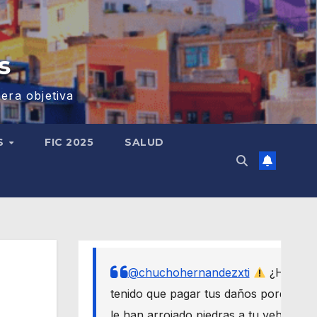
s
era objetiva
S
FIC 2025
SALUD
@chuchohernandezxti
¿Has
tenido que pagar tus daños porque
le han arrojado piedras a tu vehículo