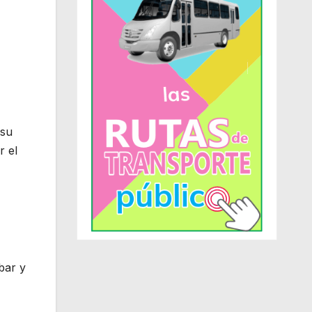
 su
r el
bar y