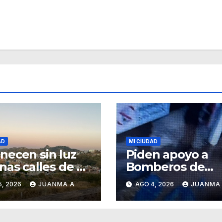
AD
MI CIUDAD
ecen sin luz
Piden apoyo a
nas calles de Ex
Bomberos de
enda Santa
Guanajuato y no
5, 2026
JUANMA A
AGO 4, 2026
JUANMA
sa
acuden en auxil
de capitalinos a
fuerte lluvia