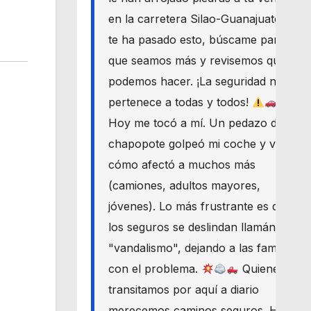
en la carretera Silao-Guanajuato? Si
te ha pasado esto, búscame para
que seamos más y revisemos qué
podemos hacer. ¡La seguridad nos
pertenece a todas y todos!
Hoy me tocó a mí. Un pedazo de
chapopote golpeó mi coche y vi
cómo afectó a muchos más
(camiones, adultos mayores,
jóvenes). Lo más frustrante es que
los seguros se deslindan llamándolo
"vandalismo", dejando a las familias
con el problema.
Quienes
transitamos por aquí a diario
merecemos caminos seguros. Haré