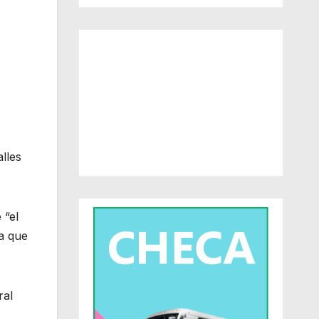
lles
 “el
 a que
ral