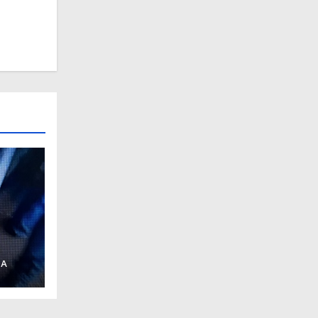
 A
io
nte