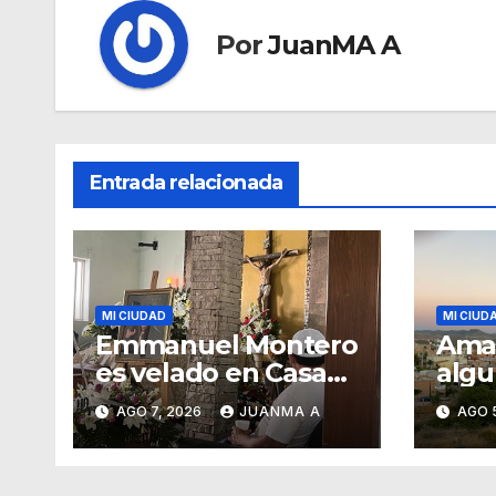
Por
JuanMA A
Entrada relacionada
MI CIUDAD
MI CIUD
Emmanuel Montero
Aman
es velado en Casa
algu
funeraria Forasté
Haci
AGO 7, 2026
JUANMA A
AGO 
Tere