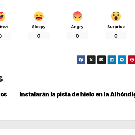
Sleepy
Angry
Surprise
ited
0
0
0
0
s
los
Instalarán la pista de hielo en la Alhóndi