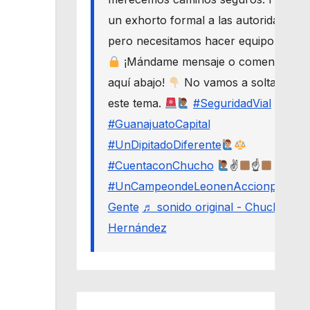
un exhorto formal a las autoridades,
pero necesitamos hacer equipo.
¡Mándame mensaje o comenta
aquí abajo!
No vamos a soltar
este tema.
#SeguridadVial
#GuanajuatoCapital
#UnDipitadoDiferente
#CuentaconChucho
✌
☝
#UnCampeondeLeonenAccionporLa
Gente
♬ sonido original - Chucho
Hernández